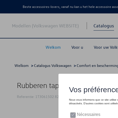
Beste accessoires-lovers, vanaf nu kan u het hele accessoire as
Modellen (Volkswagen WEBSITE)
Catalogus
Welkom
Voor u
Voor uw Vol
Welkom
>
Catalogus Volkswagen
>
Comfort en beschermin
Rubberen tapijten ID.Buzz, voor
Referentie: 1T3061502 82V