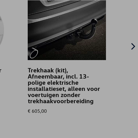
r
Trekhaak (kit),
Deurd
Afneembaar, incl. 13-
Zwart
polige elektrische
achte
installatieset, alleen voor
voertuigen zonder
trekhaakvoorbereiding
€ 605,00
€ 51,00