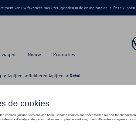
sortiment van uw favoriete merk terugvinden in de online catalogus. Deze kunnen
kswagen
Nieuw
Promoties
g
>
Tapijten
>
Rubberen tapijten
> Detail
aan (LHD)
€ 65,00