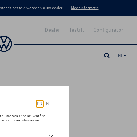
 steeds besteld worden via uw dealer.
Meer informatie
Dealer
Testrit
Configurator
NL