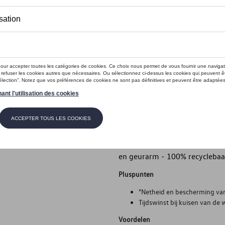
Op voorraad
Contact
Introductie
- Volkswagen originele all-we
Beschrijving
- Volkswagen originele all-we
voertuigsilhouet - Op maat g
en geurarm - 100% recyclebaa
Pluspunten
"Netheid en bescherming van
Tijdswinst bij kuisen van de
Voordelen