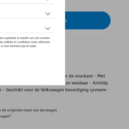
eer uw dealer om te bestellen
ather vloermatten
ather vloermatten - Set van 2 voor de voorkant - Met
emaakt en duurzaam - Duurzaam en wasbaar - Antislip
r - Geschikt voor de Volkswagen bevestiging systeem
 de originele staat van de wagen
 wagen"