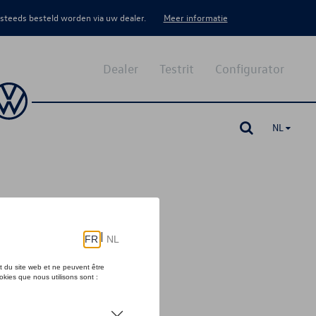
 steeds besteld worden via uw dealer.
Meer informatie
Dealer
Testrit
Configurator
NL