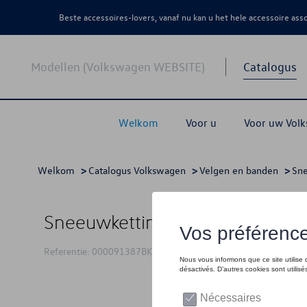
Beste accessoires-lovers, vanaf nu kan u het hele accessoire as
Modellen (Volkswagen WEBSITE)
Catalogus
Welkom
Voor u
Voor uw Vol
Welkom
>
Catalogus Volkswagen
>
Velgen en banden
>
Sne
Sneeuwketting, Servo 9, 215/5
Referentie: 000091387BK