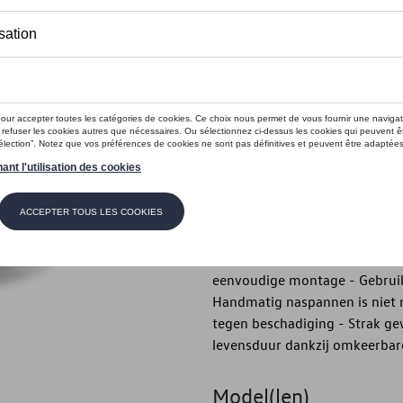
Dit product is momenteel niet op s
Contactee
Introductie
- Volkswagen originele Servo
Beschrijving
- Volkswagen originele Servo 
leveringsomvang: 2 stuks, inc
eenvoudige montage - Gebruik
Handmatig naspannen is niet 
tegen beschadiging - Strak ge
levensduur dankzij omkeerbar
Model(len)