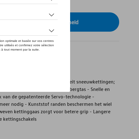
tock
r uw dealer voor beschikbaarheid
 9 sneeuwkettingen
9 sneeuwkettingen - Hoge kwaliteit sneeuwkettingen;
lusief montagehandleiding en opbergtas - Snelle en
 van de gepatenteerde Servo-technologie -
meer nodig - Kunststof randen beschermen het wiel
weven kettinggaas zorgt voor betere grip - Langere
e kettingschakels