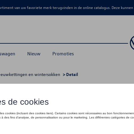
sortiment van uw favoriete merk terugvinden in de online catalogus. Deze kunnen
kswagen
Nieuw
Promoties
euwkettingen en wintersokken
> Detail
5 R 18
€ 229,00