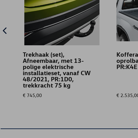
Trekhaak (set),
Koffera
Afneembaar, met 13-
oprolba
polige elektrische
PR:K4E
installatieset, vanaf CW
48/2021, PR:1D0,
trekkracht 75 kg
€ 745,00
€ 2.535,0