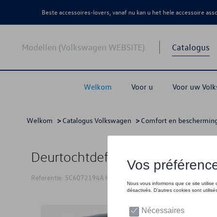
Beste accessoires-lovers, vanaf nu kan u het hele accessoire as
Modellen (Volkswagen WEBSITE)
Catalogus
Welkom
Voor u
Voor uw Vol
Welkom
>
Catalogus Volkswagen
>
Comfort en beschermin
Deurtochtdeflector, achterkant
Referentie: 5C6072194A HU3