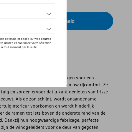
tock
r uw dealer voor beschikbaarheid
eleiders voor de zijportieren zorgen voor een
ertuiginterieur en dragen zo bij aan uw rijcomfort. Ze
rtuig en zorgen ervoor dat u kunt genieten van frisse
 sneeuwt. Als de zon schijnt, wordt onaangename
rtuiginterieur voorkomen en wordt hinderlijk
r de ramen tot iets boven de onderste rand van de
. Dankzij hun hoogwaardige fabricage, perfecte
zijn de windgeleiders voor de deur van gegoten