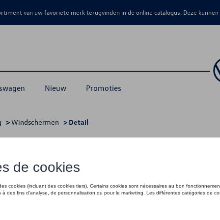
sortiment van uw favoriete merk terugvinden in de online catalogus. Deze kunnen
kswagen
Nieuw
Promoties
g
>
Windschermen
> Detail
€ 50,00