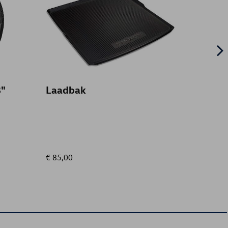
"
Laadbak
Rubbe
en ach
stuur 
€ 85,00
€ 74,00