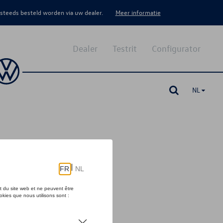
 steeds besteld worden via uw dealer.
Meer informatie
Dealer
Testrit
Configurator
NL