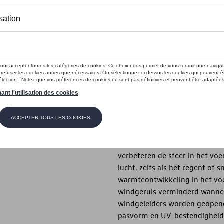
Dit product is momenteel niet op s
Contactee
Introductie
Deurtochtdeflector
Beschrijving
De originele Volkswagen-windg
optimale ventilatie van het vo
verbeteren de sfeer in het voe
lucht, zelfs als het regent of
warmteontwikkeling in het voe
windgeruis verminderd wannee
windgeleiders worden geopend
pasvorm en UV-bestendigheid 