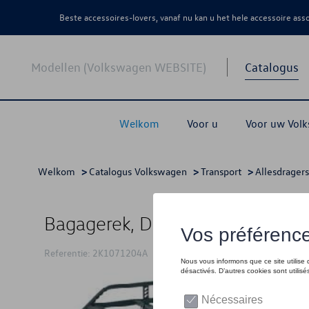
Beste accessoires-lovers, vanaf nu kan u het hele accessoire as
Modellen (Volkswagen WEBSITE)
Catalogus
Welkom
Voor u
Voor uw Vol
Welkom
>
Catalogus Volkswagen
>
Transport
>
Allesdragers
Bagagerek, Dakmontage, voor v
Referentie: 2K1071204A