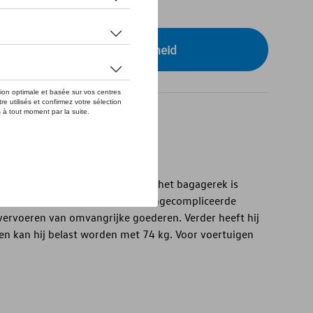
tock
r uw dealer voor beschikbaarheid
 voertuig als extra laadruimte: het bagagerek is
k om het dakoppervlak op een ongecompliceerde
vervoeren van omvangrijke goederen. Verder heeft hij
n kan hij belast worden met 74 kg. Voor voertuigen