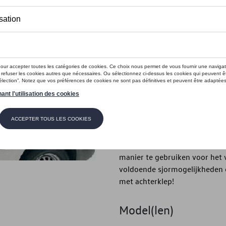
Dit product is momenteel niet op s
Contactee
Introductie
Bagagerek
Beschrijving
Gebruik gewoon het dak van uw
robuust en maakt het mogelij
manier te gebruiken voor het 
voldoende sjormogelijkheden e
met achterklep!
Model(len)