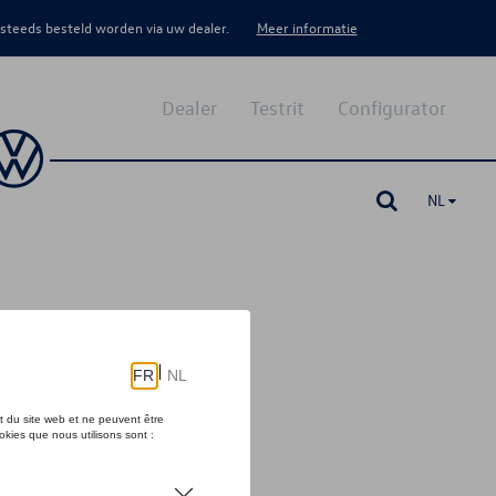
 steeds besteld worden via uw dealer.
Meer informatie
Dealer
Testrit
Configurator
NL