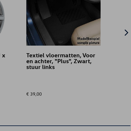
 x
Textiel vloermatten, Voor
Texti
en achter, "Plus", Zwart,
en ac
stuur links
opsch
€ 39,00
€ 105,