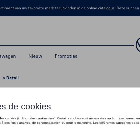
sortiment van uw favoriete merk terugvinden in de online catalogus. Deze kunnen
kswagen
Nieuw
Promoties
> Detail
oertuigen met achterklep
€ 775,00