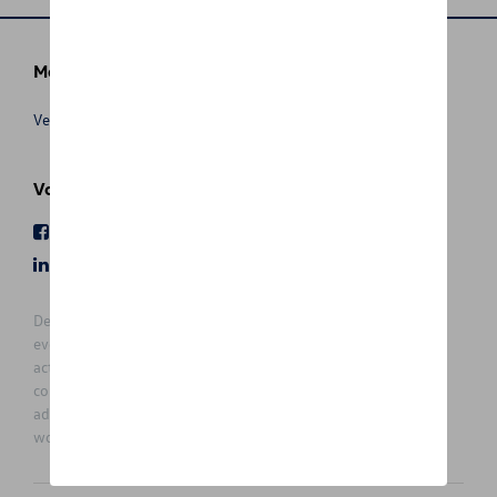
Meer info
Verkoopsvoorwaarden
Volg Ons
Facebook
Youtube
LinkedIn
Instagram
De prijzen op deze site zijn adviesprijzen (incl. btw), exclusief
eventuele installatiekosten. Voor meer informatie over de
actuele verkoopprijs en de eventuele installatiekosten kunt u
contact opnemen met uw concessiehouder / agent. De
adviesprijzen kunnen zonder voorafgaande kennisgeving
worden gewijzigd.