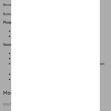
Binnenmaten: 164 x 69 x 39 cm
Buitenmaten: 175 x 84 x 44 cm
Pluspunten
Maximale transportruimte
Uitbreiding bagageruimte
Voordelen
Reiscomfort omhoog
Gemakkelijke montage
Alle bagage gaat veilig mee op vakantie door sluiting met een
slotje
Aangepast design voor efficient ruimtegebruik
Stijlvolle uitstraling
Model(len)
GOLF