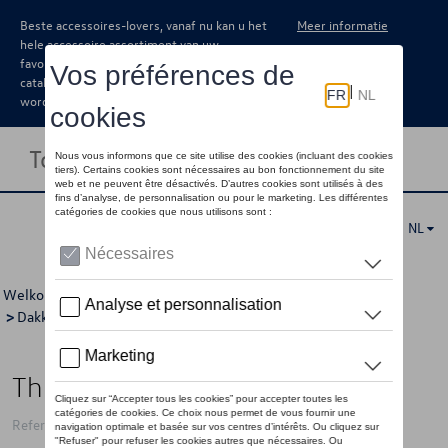
Beste accessoires-lovers, vanaf nu kan u het
Meer informatie
hele accessoire assortiment van uw
favoriete merk terugvinden in de online
catalogus. Deze kunnen steeds besteld
worden via uw dealer.
Toggle navigation
NL
Welkom
>
Catalogus Volkswagen
>
Transport
>
Dakkoffers en bagagerekken
> Detail
Thule Motion 3 M black glossy
Referentie: THU639200