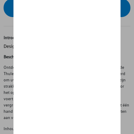
Contacteer uw dealer voor beschikbaarheid
Introductie
Design meets functionality
Beschrijving
Ontdek de combinatie van modern design en functionaliteit met de
Thule Motion 3. Ons nieuwste dakkofferontwerp is gemoderniseerd
om uw reis te verbeteren en gebruiksvriendelijker te maken. Met zijn
strakke lijnen en eigentijdse esthetiek is hij niet alleen geschikt voor
het opbergen van uw spullen, maar ook voor het uiterlijk van uw
voertuig. De verbeterde functionaliteit, waaronder een intuïtief
vergrendelingsmechanisme en een dubbelzijdige opening die met één
hand kan worden bediend, biedt gebruiksgemak zonder in te boeten
aan veiligheid of stijl.
Inhoud: 400L