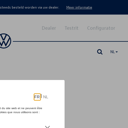
 steeds besteld worden via uw dealer.
Meer informatie
Dealer
Testrit
Configurator
NL
stuur links