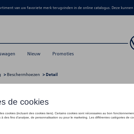
sortiment van uw favoriete merk terugvinden in de online catalogus. Deze kunnen
kswagen
Nieuw
Promoties
g
>
Beschermhoezen
> Detail
met handgeschakelde versnellingsbak, 
€ 165,00