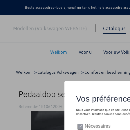
Beste accessoires-lovers, vanaf nu kan u het hele accessoire as
Modellen (Volkswagen WEBSITE)
Catalogus
Welkom
Voor u
Voor uw Vol
Welkom
>
Catalogus Volkswagen
>
Comfort en beschermin
Pedaaldop set, voor voertuigen 
Referentie: 1K1064200A