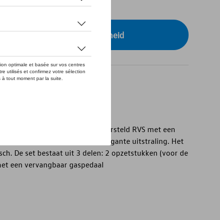
tock
r uw dealer voor beschikbaarheid
n gemaakt van hoogwaardig, geborsteld RVS met een
oetenruimte een sportieve en elegante uitstraling. Het
isch. De set bestaat uit 3 delen: 2 opzetstukken (voor de
et een vervangbaar gaspedaal