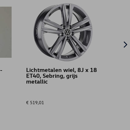
-
Lichtmetalen wiel, 8J x 18
trekh
ET40, Sebring, grijs
model
metallic
band
€ 519,01
€ 399,