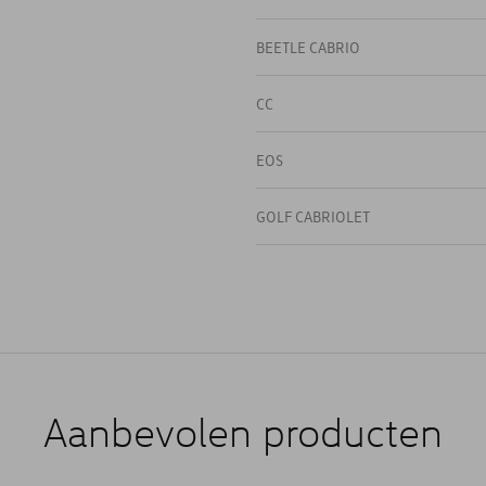
BEETLE CABRIO
CC
EOS
GOLF CABRIOLET
JETTA
SCIROCCO
Aanbevolen producten