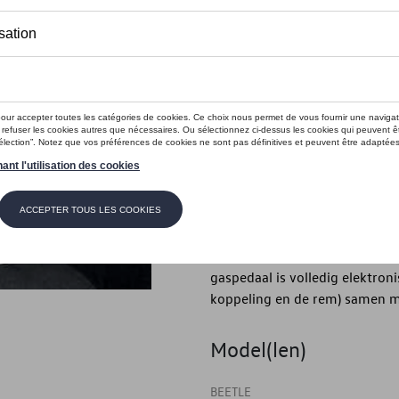
Dit product is momenteel niet op s
Contactee
Introductie
Pedaaldop set
Beschrijving
De antislip pedaaldoppen zij
antislip coating en geven de v
gaspedaal is volledig elektron
koppeling en de rem) samen m
Model(len)
BEETLE