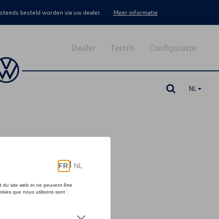
 steeds besteld worden via uw dealer.
Meer informatie
Dealer
Testrit
Configurator
NL