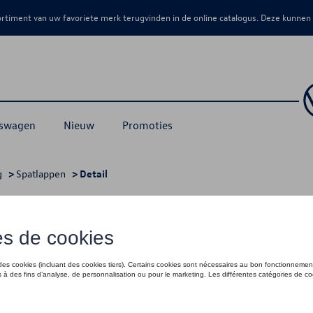
sortiment van uw favoriete merk terugvinden in de online catalogus. Deze kunnen
kswagen
Nieuw
Promoties
g
>
Spatlappen
> Detail
€ 65,00