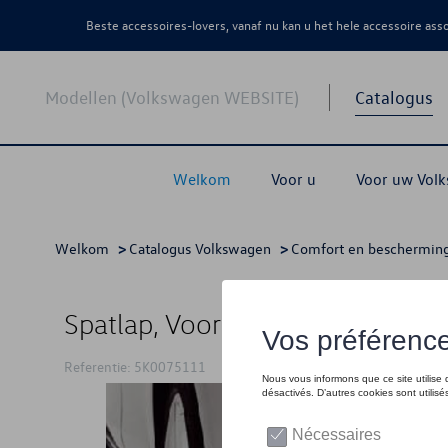
Beste accessoires-lovers, vanaf nu kan u het hele accessoire as
Modellen (Volkswagen WEBSITE)
Catalogus
Welkom
Voor u
Voor uw Vol
Welkom
>
Catalogus Volkswagen
>
Comfort en beschermin
Spatlap, Voorkant
Referentie: 5K0075111