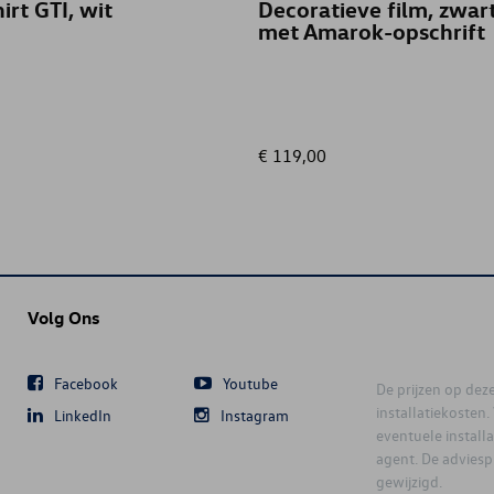
irt GTI, wit
Decoratieve film, zwart
met Amarok-opschrift
€ 119,00
Volg Ons
Facebook
Youtube
De prijzen op deze 
installatiekosten
LinkedIn
Instagram
eventuele instal
agent. De advies
gewijzigd.