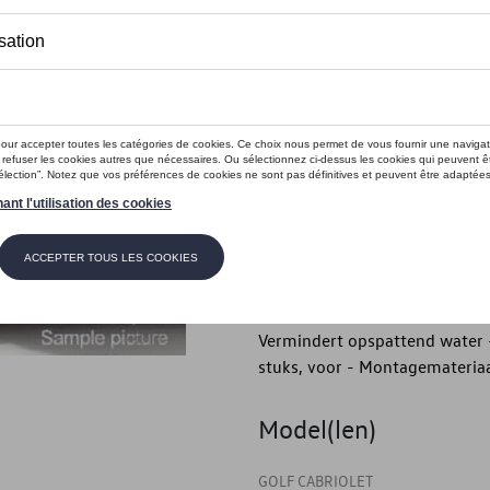
Minder dan 5 stuks beschikbaar.
Contact
Introductie
- Volkswagen originele spatla
Beschrijving
- Volkswagen originele spatl
krassen - Beschermt tegen vui
Vermindert opspattend water -
stuks, voor - Montagemateria
Model(len)
GOLF CABRIOLET