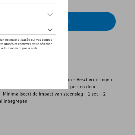
eer uw dealer om te bestellen
ppen, voor
appen, voor - Duurzaam - Duurzaam - Beschermt tegen
l - Beschermt de bodemplaat, dorpels en deur -
 Minimaliseert de impact van steenslag - 1 set = 2
al inbegrepen