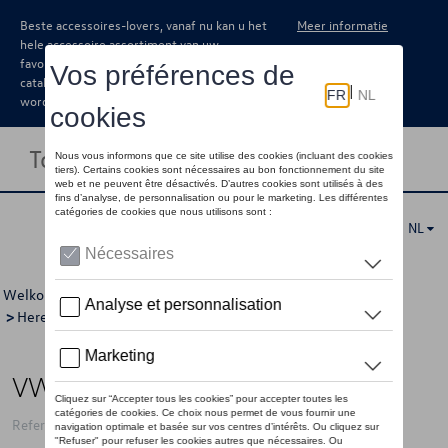
Beste accessoires-lovers, vanaf nu kan u het
Meer informatie
hele accessoire assortiment van uw
favoriete merk terugvinden in de online
catalogus. Deze kunnen steeds besteld
worden via uw dealer.
Toggle navigation
NL
Welkom
>
Voor u
>
GTI Collectie
>
Kleding
>
T-shirts/polo's
>
Heren
> Detail
VW t-shirt GTI, zwart - L
Referentie: 3A9084200C 041