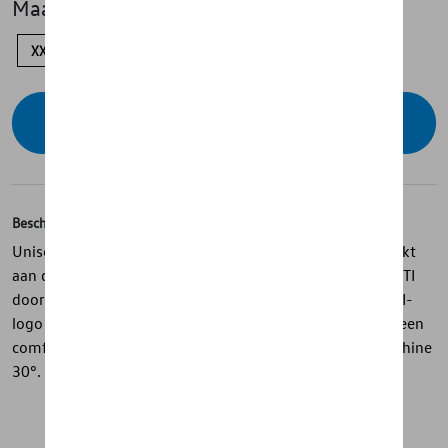
Maat
XXL
XL
M
S
Contacteer uw dealer voor beschikbaarheid
Beschrijving
Unisex tshirt uit de GTI Collection met ronde hals, bedrukt
aan de voorkant met een schetsontwerp van de Golf 8 GTI
door Volkswagen’s Head of Design Andi Mindt en wit GTI-
logo op de achterkant. Gemaakt van 100% katoen voor een
comfortabele pasvorm. Onderhoudsinstructies: wasmachine
30°. Niet in de droger.