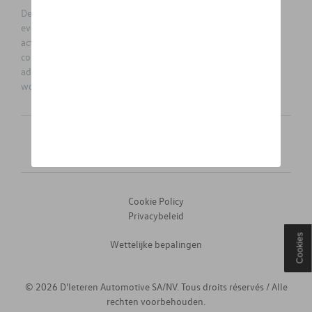
De prijzen op deze site zijn adviesprijzen (incl. btw), exclusief
eventuele installatiekosten. Voor meer informatie over de
actuele verkoopprijs en de eventuele installatiekosten kunt u
contact opnemen met uw concessiehouder / agent. De
adviesprijzen kunnen zonder voorafgaande kennisgeving
worden gewijzigd.
Nederlands
Français
Cookie Policy
Privacybeleid
Cookies
Wettelijke bepalingen
© 2026 D'Ieteren Automotive SA/NV. Tous droits réservés / Alle
rechten voorbehouden.