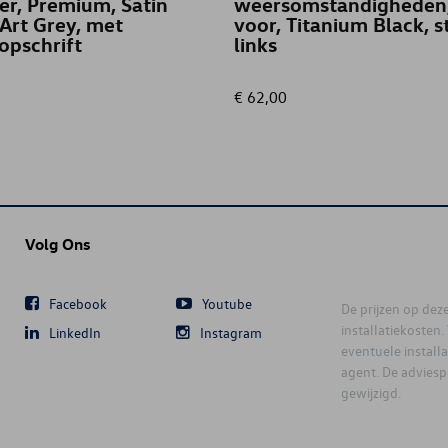
er, Premium, Satin
weersomstandigheden
 Art Grey, met
voor, Titanium Black, s
opschrift
links
€ 62,00
Volg Ons
Facebook
Youtube
De prijzen op deze 
installatiekosten
LinkedIn
Instagram
eventuele instal
agent. De advies
gewijzigd.