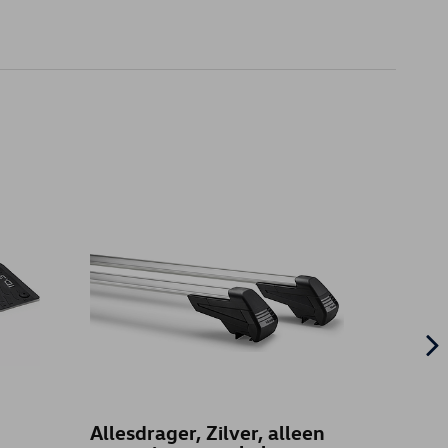
Allesdrager, Zilver, alleen
VW ha