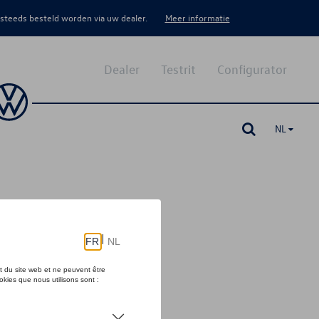
 steeds besteld worden via uw dealer.
Meer informatie
Dealer
Testrit
Configurator
NL