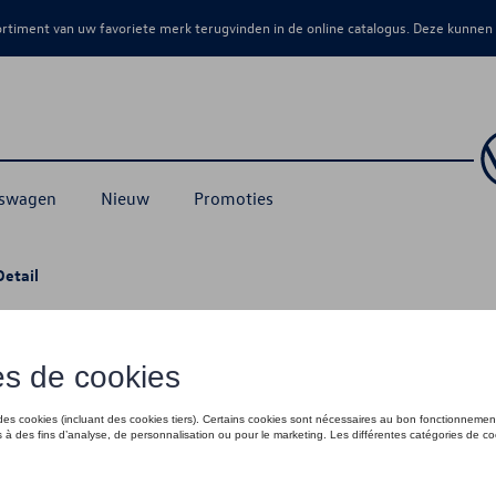
sortiment van uw favoriete merk terugvinden in de online catalogus. Deze kunnen
kswagen
Nieuw
Promoties
Detail
cm
€ 48,50