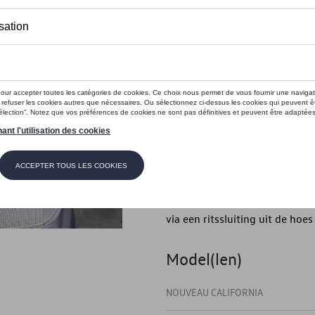
Dit product is momenteel niet op s
Contactee
Introductie
Kussen
Beschrijving
Het buitenmateriaal van de k
materiaal dat wordt gebruikt i
via een ritssluiting uit de hoe
Model(len)
NOUVEAU CALIFORNIA