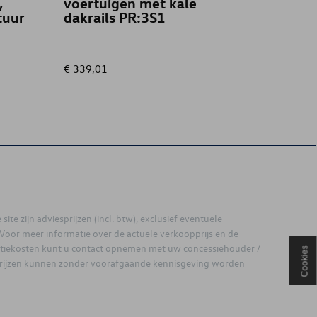
,
voertuigen met kale
groe
tuur
dakrails PR:3S1
€ 339,01
€ 28,00
site zijn adviesprijzen (incl. btw), exclusief eventuele
. Voor meer informatie over de actuele verkoopprijs en de
latiekosten kunt u contact opnemen met uw concessiehouder /
Cookies
prijzen kunnen zonder voorafgaande kennisgeving worden