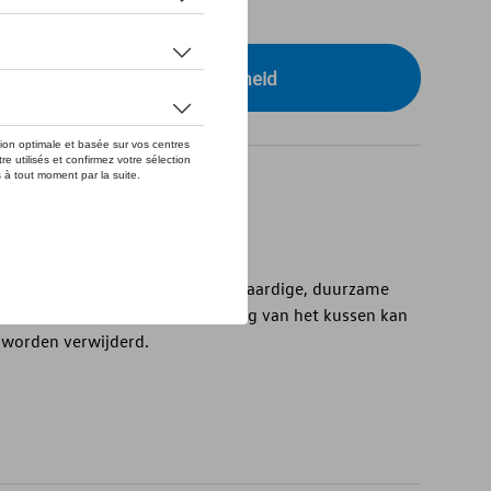
tock
r uw dealer voor beschikbaarheid
ussens is gemaakt van het hoogwaardige, duurzame
n originele VW-stoelen. De vulling van het kussen kan
s worden verwijderd.