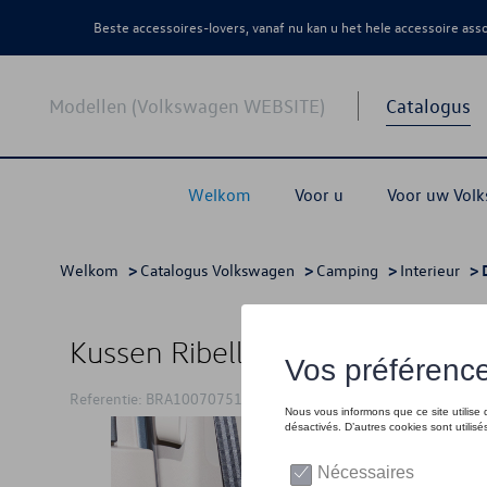
Beste accessoires-lovers, vanaf nu kan u het hele accessoire as
Modellen (Volkswagen WEBSITE)
Catalogus
Welkom
Voor u
Voor uw Vol
Welkom
>
Catalogus Volkswagen
>
Camping
>
Interieur
> 
Kussen Ribella Raven 45 x 45 
Referentie: BRA100707518