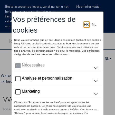
Beste accessoires-lovers, vanaf nu kan u het
Meer informatie
hele accessoire assortiment van uw
favoriete merk terugvinden in de online
catalogus. Deze kunnen steeds besteld
worden via uw dealer.
Toggle navigation
NL
Welkom
>
Voor u
>
GTI Collectie
>
Kleding
>
T-shirts/polo's
>
Heren
> Detail
VW t-shirt GTI, wit
Referentie: 3A5084200AE54W