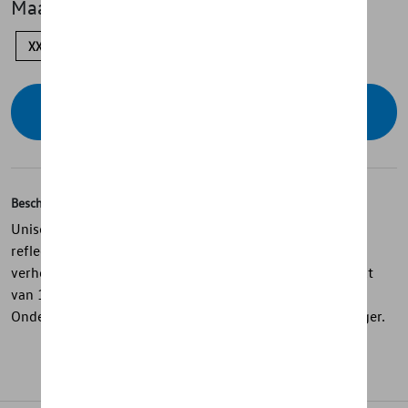
Maat
XXL
XL
L
M
S
Contacteer uw dealer voor beschikbaarheid
Beschrijving
Unisex t-shirt uit de GTI Collection met ronde hals,
reflecterende honingraatprint op de voorkant en een
verhoogd zwart GTI-logo in honingraatpatroon. Gemaakt
van 100% katoen voor optimaal draagcomfort.
Onderhoudsinstructies: wasmachine 30°. Niet in de droger.