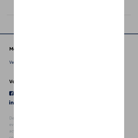
€ 66,01
Meer info
Verkoopsvoorwaarden
Volg Ons
Facebook
Youtube
LinkedIn
Instagram
De prijzen op deze site zijn adviesprijzen (incl. btw), exclusief
eventuele installatiekosten. Voor meer informatie over de
actuele verkoopprijs en de eventuele installatiekosten kunt u
contact opnemen met uw concessiehouder / agent. De