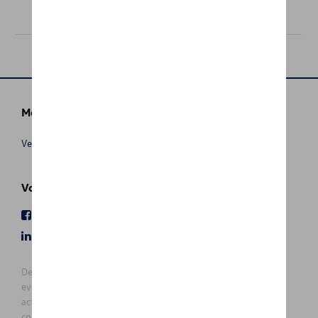
€ 119,00
Meer info
Verkoopsvoorwaarden
Volg Ons
Facebook
Youtube
LinkedIn
Instagram
De prijzen op deze site zijn adviesprijzen (incl. btw), exclusief
eventuele installatiekosten. Voor meer informatie over de
actuele verkoopprijs en de eventuele installatiekosten kunt u
contact opnemen met uw concessiehouder / agent. De