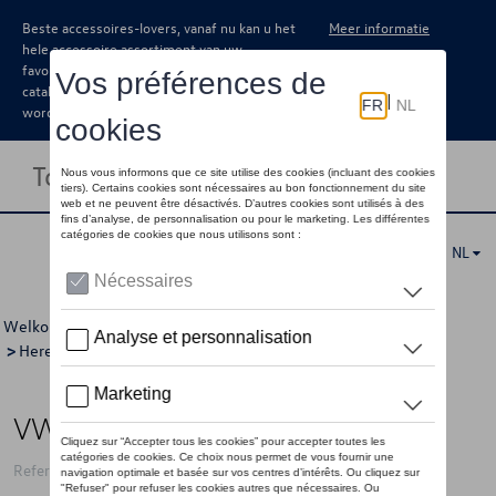
Beste accessoires-lovers, vanaf nu kan u het
Meer informatie
hele accessoire assortiment van uw
favoriete merk terugvinden in de online
catalogus. Deze kunnen steeds besteld
worden via uw dealer.
Toggle navigation
NL
Welkom
>
Voor u
>
GTI Collectie
>
Kleding
>
T-shirts/polo's
>
Heren
> Detail
VW t-shirt GTI, wit - M
Referentie: 3A5084200B 54W