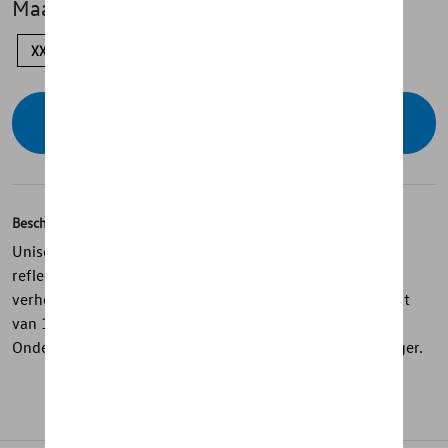
Maat
XXL
XL
L
S
Contacteer uw dealer voor beschikbaarheid
Beschrijving
Unisex t-shirt uit de GTI Collection met ronde hals,
reflecterende honingraatprint op de voorkant en een
verhoogd zwart GTI-logo in honingraatpatroon. Gemaakt
van 100% katoen voor optimaal draagcomfort.
Onderhoudsinstructies: wasmachine 30°. Niet in de droger.