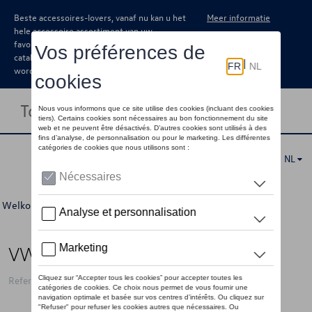
Beste accessoires-lovers, vanaf nu kan u het
Meer informatie
hele accessoire assortiment van uw
favoriete merk terugvinden in de online
catalogus. Deze kunnen steeds besteld
worden via uw dealer.
Toggle navigation
NL
Welkom
>
Voor u
>
Sleutelhangers en lanyards
> Detail
VW sleutelhanger 3D hart, zilver
Referentie: 7E9087010A