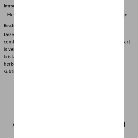
Introductie
- Metalen sleutelhanger met 3D-hart en Volkswagen-logo
Beschrijving
Deze metalen sleutelhanger uit de Heritage-collectie
combineert elegantie met een iconisch design. Het 3D-hart
is verfijnd afgewerkt met vijf geïntegreerde Swarovski-
kristallen, terwijl het Volkswagen-logo zorgt voor een
herkenbare uitstraling. Een stijlvol accessoire met een
subtiele glans.
Aanbevolen producten