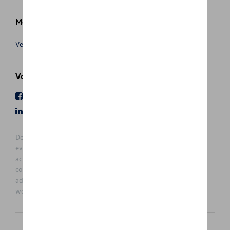
Meer info
Verkoopsvoorwaarden
Volg Ons
Facebook
Youtube
LinkedIn
Instagram
De prijzen op deze site zijn adviesprijzen (incl. btw), exclusief
eventuele installatiekosten. Voor meer informatie over de
actuele verkoopprijs en de eventuele installatiekosten kunt u
contact opnemen met uw concessiehouder / agent. De
adviesprijzen kunnen zonder voorafgaande kennisgeving
worden gewijzigd.