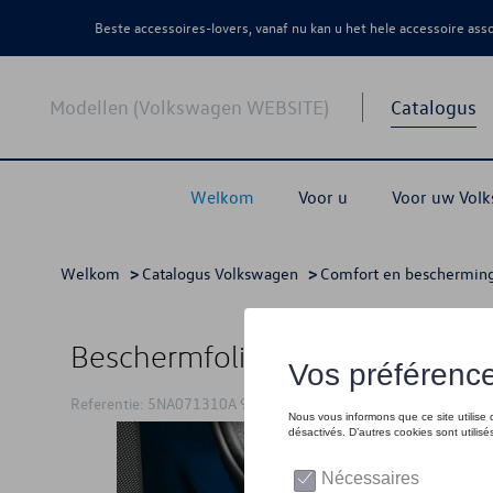
Beste accessoires-lovers, vanaf nu kan u het hele accessoire as
Modellen (Volkswagen WEBSITE)
Catalogus
Welkom
Voor u
Voor uw Vol
Welkom
>
Catalogus Volkswagen
>
Comfort en beschermin
Beschermfolie voor de dorpelrai
Referentie: 5NA071310A 908