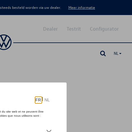
 steeds besteld worden via uw dealer.
Meer informatie
Dealer
Testrit
Configurator
NL
e