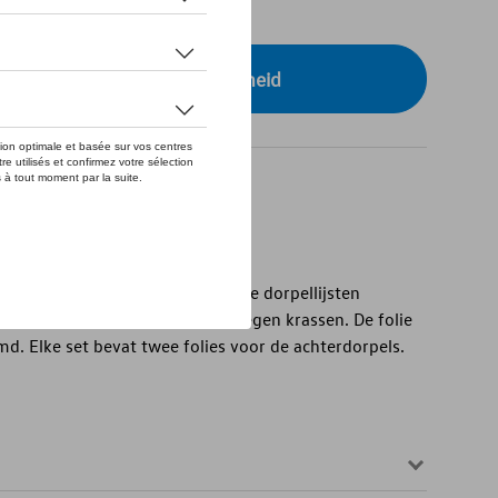
tock
r uw dealer voor beschikbaarheid
ail
arante beschermingsfolie voor de dorpellijsten
an het voertuig betrouwbaar tegen krassen. De folie
d. Elke set bevat twee folies voor de achterdorpels.