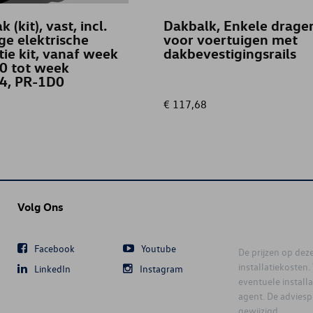
 (kit), vast, incl.
Dakbalk, Enkele drager
ge elektrische
voor voertuigen met
atie kit, vanaf week
dakbevestigingsrails
0 tot week
4, PR-1D0
€ 117,68
Volg Ons
Facebook
Youtube
De prijzen op deze 
installatiekosten
LinkedIn
Instagram
eventuele instal
agent. De advies
gewijzigd.