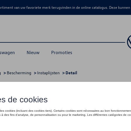
sortiment van uw favoriete merk terugvinden in de online catalogus. Deze kunnen
kswagen
Nieuw
Promoties
g
>
Bescherming
>
Instaplijsten
> Detail
l, Transparant, toegang aan achterzijd
€ 42,00