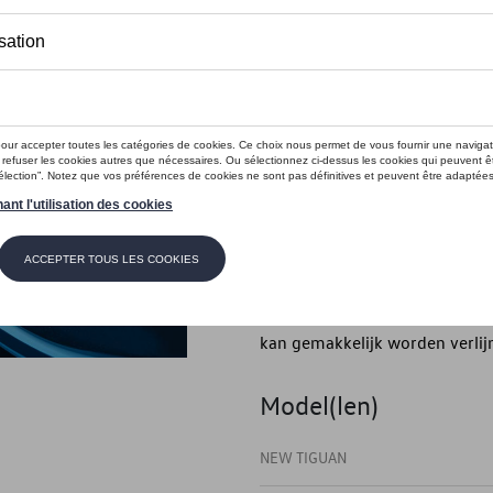
Dit product is momenteel niet op s
Contactee
Introductie
Beschermfolie voor de dorpelr
Beschrijving
De perfect passende en transp
beschermt de achterdrempels v
kan gemakkelijk worden verlijm
Model(len)
NEW TIGUAN