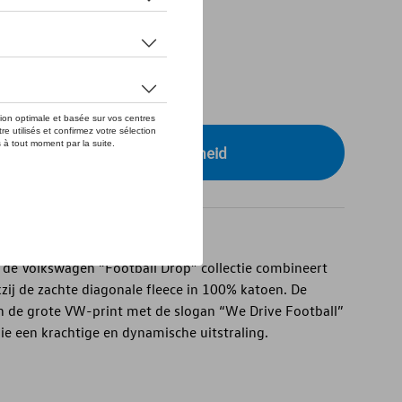
tock
XS
r uw dealer voor beschikbaarheid
de Volkswagen “Football Drop” collectie combineert
kzij de zachte diagonale fleece in 100% katoen. De
n de grote VW-print met de slogan “We Drive Football”
e een krachtige en dynamische uitstraling.