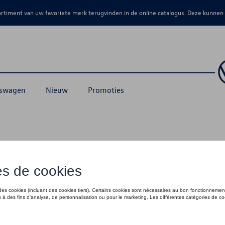
sortiment van uw favoriete merk terugvinden in de online catalogus. Deze kunnen
kswagen
Nieuw
Promoties
blauw - L
€ 60,00