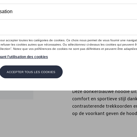
Dit product is momenteel niet op s
Maat
XXL
XL
M
S
Contactee
Beschrijving
Deze donkerblauwe hoodie uit 
comfort en sportieve stijl dan
contrasterende trekkoorden e
op de voorkant geven de hoodi