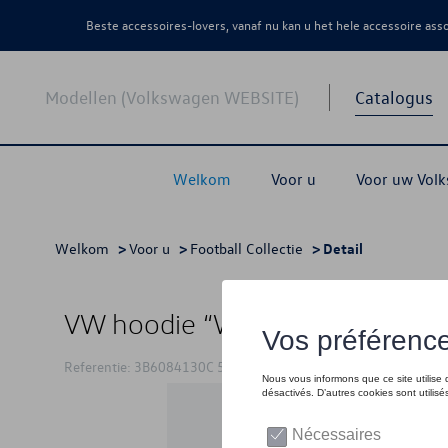
Beste accessoires-lovers, vanaf nu kan u het hele accessoire as
Modellen (Volkswagen WEBSITE)
Catalogus
Welkom
Voor u
Voor uw Vol
Welkom
>
Voor u
>
Football Collectie
> Detail
VW hoodie “We Drive Football”, 
Referentie: 3B6084130C 530