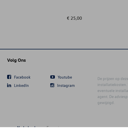
€ 25,00
Volg Ons
Facebook
Youtube
De prijzen op deze 
installatiekosten
LinkedIn
Instagram
eventuele instal
agent. De advies
gewijzigd.
Nederlands
Français