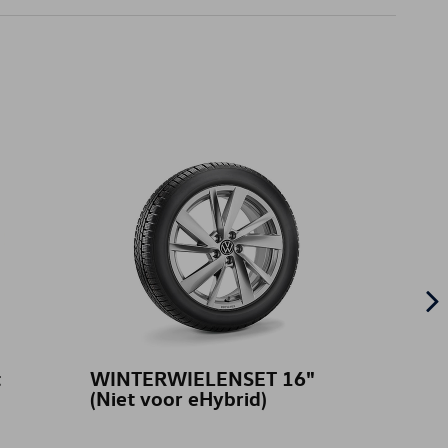
t
WINTERWIELENSET 16"
Koelb
(Niet voor eHybrid)