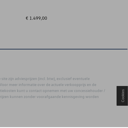
€ 1.499,00
€ 75,00
site zijn adviesprijzen (incl. btw), exclusief eventuele
. Voor meer informatie over de actuele verkoopprijs en de
latiekosten kunt u contact opnemen met uw concessiehouder /
Cookies
prijzen kunnen zonder voorafgaande kennisgeving worden