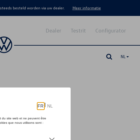
 steeds besteld worden via uw dealer.
Meer informatie
Dealer
Testrit
Configurator
NL