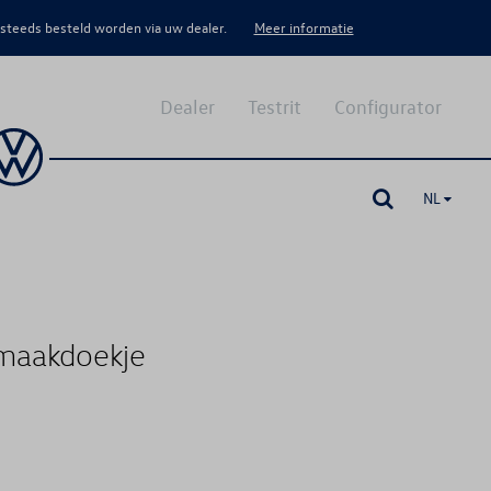
 steeds besteld worden via uw dealer.
Meer informatie
Dealer
Testrit
Configurator
NL
nmaakdoekje