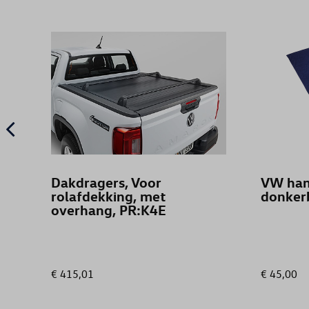
Dakdragers, Voor
VW han
rolafdekking, met
donker
overhang, PR:K4E
€ 415,01
€ 45,00