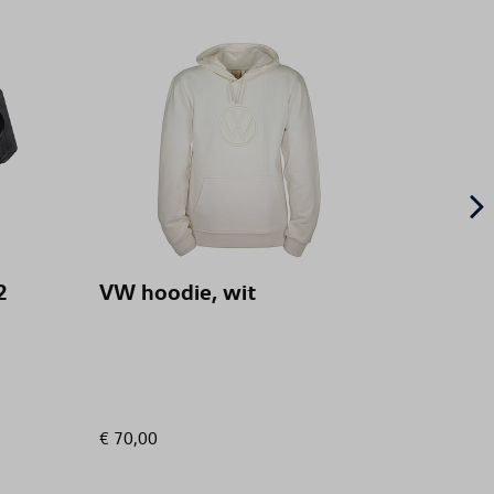
T
2
VW hoodie, wit
Trekh
voorb
inclu
elektr
PR:1D
week
€ 70,00
€ 679,