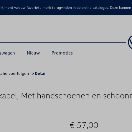
sortiment van uw favoriete merk terugvinden in de online catalogus. Deze kunnen
kswagen
Nieuw
Promoties
sche voertuigen
> Detail
dkabel, Met handschoenen en schoo
€ 57,00