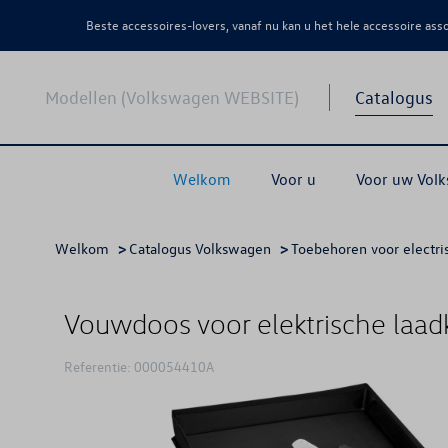
Beste accessoires-lovers, vanaf nu kan u het hele accessoire as
Modellen (Volkswagen WEBSITE)
Catalogus
Welkom
Voor u
Voor uw Vol
Welkom
>
Catalogus Volkswagen
>
Toebehoren voor electri
Vouwdoos voor elektrische laa
Referentie: 000054410A