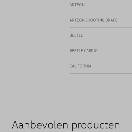
ARTEON
ARTEON SHOOTING BRAKE
BEETLE
BEETLE CABRIO
CALIFORNIA
CARAVELLE
CC
GOLF
Aanbevolen producten
GOLF (UNIQUEMENT DE STOCK)