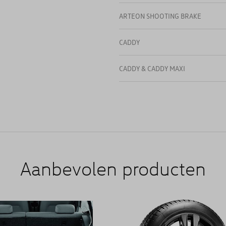
ARTEON SHOOTING BRAKE
CADDY
CADDY & CADDY MAXI
CADDY 4
CADDY CARGO
CADDY VAN & MAXI VAN
Aanbevolen producten
CALIFORNIA
CARAVELLE
CC