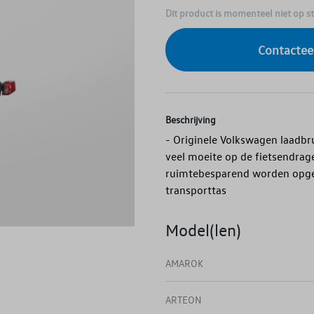
Dit product is momenteel niet op s
Contactee
Beschrijving
- Originele Volkswagen laadbr
veel moeite op de fietsendra
ruimtebesparend worden opgev
transporttas
Model(len)
AMAROK
ARTEON