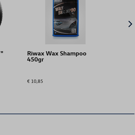
"
Riwax Wax Shampoo
Vloer
450gr
weer
achte
€ 10,85
€ 62,00
T