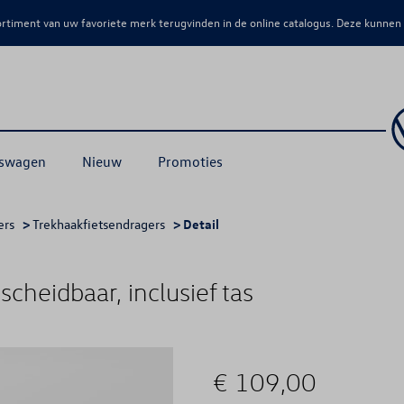
sortiment van uw favoriete merk terugvinden in de online catalogus. Deze kunnen
kswagen
Nieuw
Promoties
ers
>
Trekhaakfietsendragers
> Detail
scheidbaar, inclusief tas
€ 109,00