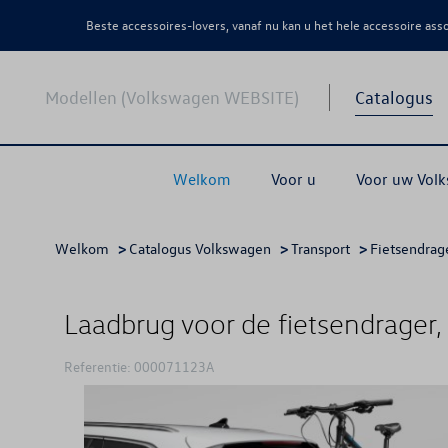
Beste accessoires-lovers, vanaf nu kan u het hele accessoire as
Modellen (Volkswagen WEBSITE)
Catalogus
Welkom
Voor u
Voor uw Vol
Welkom
>
Catalogus Volkswagen
>
Transport
>
Fietsendrag
Laadbrug voor de fietsendrager, 
Referentie: 000071123A