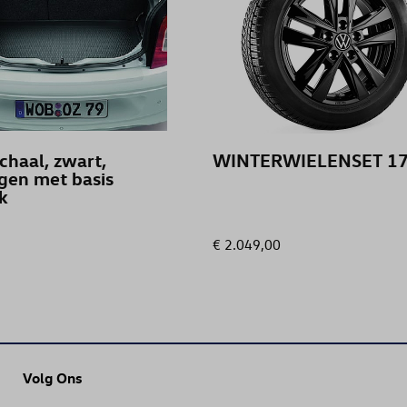
CRAFTER FOURGON
GOLF
GOLF (UNIQUEMENT DE STOCK)
chaal, zwart,
WINTERWIELENSET 17
gen met basis
GOLF SPORTSVAN
k
GOLF VARIANT
€ 2.049,00
GOLF VARIANT (UNIQUEMENT DE S
GRAND CALIFORNIA
Volg Ons
ID. BUZZ