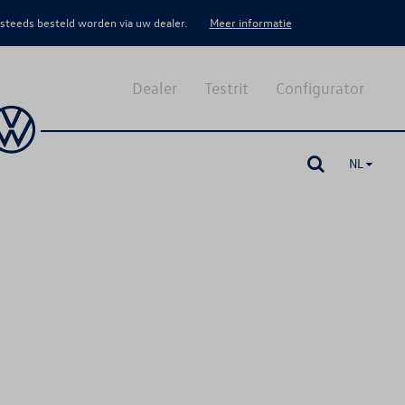
 steeds besteld worden via uw dealer.
Meer informatie
Dealer
Testrit
Configurator
NL