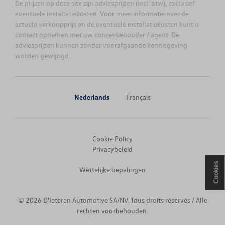
De prijzen op deze site zijn adviesprijzen (incl. btw), exclusief
eventuele installatiekosten. Voor meer informatie over de
JETTA
actuele verkoopprijs en de eventuele installatiekosten kunt u
contact opnemen met uw concessiehouder / agent. De
MULTIVAN
adviesprijzen kunnen zonder voorafgaande kennisgeving
worden gewijzigd.
NEW AMAROK
NEW ARTEON
Nederlands
Français
NEW ARTEON SHOOTING BRAKE
Cookie Policy
NEW CADDY
Privacybeleid
Cookies
Wettelijke bepalingen
NEW CADDY CARGO
NEW GOLF
© 2026 D'Ieteren Automotive SA/NV. Tous droits réservés / Alle
rechten voorbehouden.
NEW GOLF VARIANT