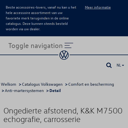
Beste accessoires-lovers, vanaf nu kan u het
Meer informatie
hele accessoire assortiment van uw
favoriete merk terugvinden in de online
catalogus. Deze kunnen steeds besteld
worden via uw dealer.
Toggle navigation
NL
Welkom
>
Catalogus Volkswagen
>
Comfort en bescherming
>
Anti-martersystemen
> Detail
Ongedierte afstotend, K&K M7500
echografie, carrosserie