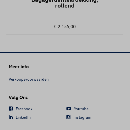
CRAFTER FOURGON
rollend
CRAFTER PICK-UP
€ 2.155,00
EOS
GOLF
GOLF (UNIQUEMENT DE STOCK)
Meer info
GOLF CABRIOLET
Verkoopsvoorwaarden
GOLF SPORTSVAN
Volg Ons
GOLF VARIANT
Facebook
Youtube
LinkedIn
Instagram
GOLF VARIANT (UNIQUEMENT DE ST