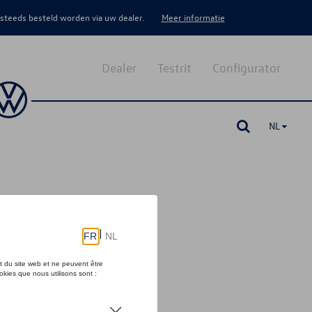
 steeds besteld worden via uw dealer.
Meer informatie
Dealer
Testrit
Configurator
NL