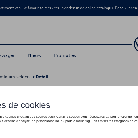
sortiment van uw favoriete merk terugvinden in de online catalogus. Deze kunnen
kswagen
Nieuw
Promoties
uminium velgen
> Detail
 Sebring, grijs metallic
€ 279,99