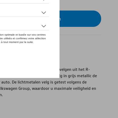
eer uw dealer om te bestellen
de 18-inch lichtmetalen Sebring-velgen uit het R-
spaaks design benadrukt de velg in grijs metallic de
auto. De lichtmetalen velg is getest volgens de
Volkswagen Group, waardoor u maximale veiligheid en
n.