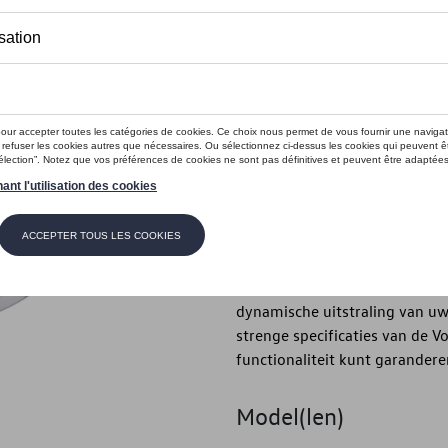
Minder dan 5 stuks beschikbaar.
Contact
Introductie
Lichtmetalen wiel
Beschrijving
Een sportieve uitstraling met 
programma - met zijn 5-dubbel
dynamische uitstraling van uw 
strenge specificaties van de 
functionaliteit kunt garandere
Model(len)