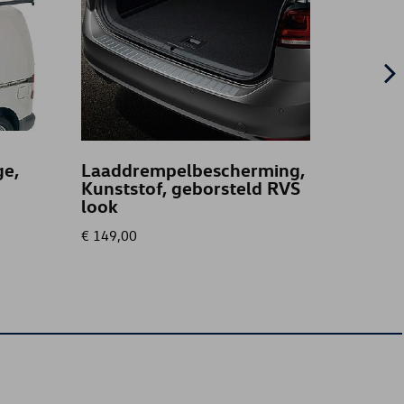
e,
Laaddrempelbescherming,
Licht
Kunststof, geborsteld RVS
20 ET
look
Zwar
€ 149,00
€ 459,