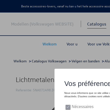
Beste accessoires-lovers, vanaf nu kan u het hele accessoire as
Modellen (Volkswagen WEBSITE)
Catalogus
Welkom
Voor u
Voor uw Vol
Welkom
>
Catalogus Volkswagen
>
Velgen en banden
>
Al
Lichtmetalen wiel, 7J x 18 ET43,
Referentie: 5NA071498 Z49