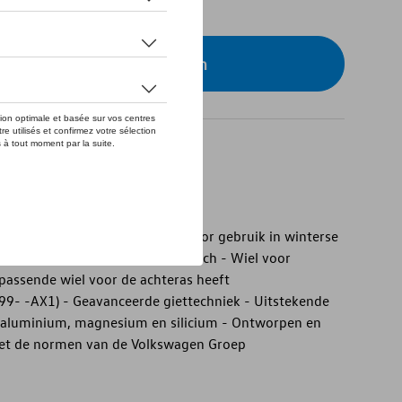
eer uw dealer om te bestellen
talen velg
talen velg - Speciaal geschikt voor gebruik in winterse
Loen” in Zwart, glanzend - 19-inch - Wiel voor
passende wiel voor de achteras heeft
- -AX1) - Geavanceerde giettechniek - Uitstekende
 aluminium, magnesium en silicium - Ontworpen en
et de normen van de Volkswagen Groep