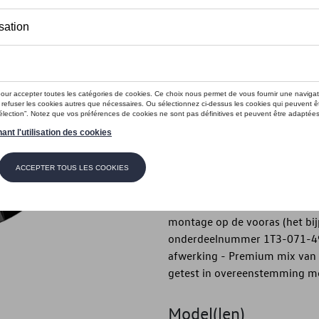
Op voorraad
Contact
Introductie
- Volkswagen originele lichtme
Beschrijving
- Volkswagen originele lichtme
omstandigheden - ID. design “
montage op de vooras (het bij
onderdeelnummer 1T3-071-499
afwerking - Premium mix van
getest in overeenstemming m
Model(len)