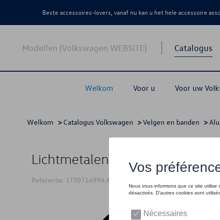
Beste accessoires-lovers, vanaf nu kan u het hele accessoire as
Modellen (Volkswagen WEBSITE)
Catalogus
Welkom
Voor u
Voor uw Vol
Welkom
>
Catalogus Volkswagen
>
Velgen en banden
>
Al
Lichtmetalen wiel, 8.0J x 19 ET
Referentie: 1T3071499A AX1