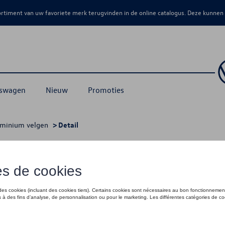
sortiment van uw favoriete merk terugvinden in de online catalogus. Deze kunnen
kswagen
Nieuw
Promoties
uminium velgen
> Detail
45, Loen, vooras, Zwart
€ 355,00