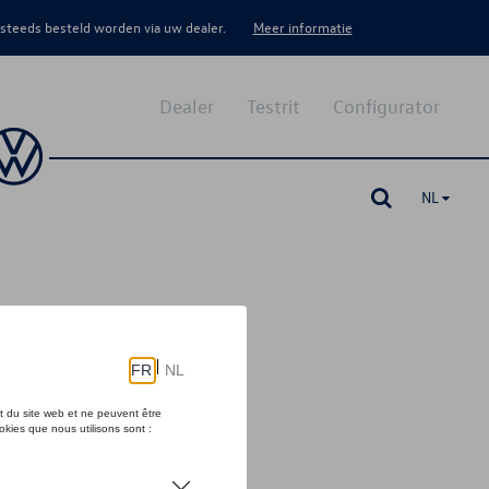
 steeds besteld worden via uw dealer.
Meer informatie
Dealer
Testrit
Configurator
NL