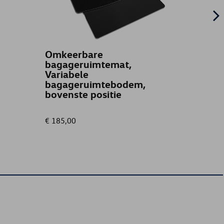
Omkeerbare
1Z Le
bagageruimtemat,
Variabele
bagageruimtebodem,
bovenste positie
€ 185,00
€ 11,31