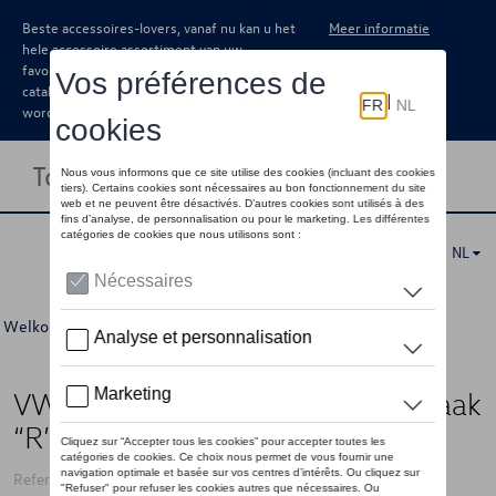
Beste accessoires-lovers, vanaf nu kan u het
Meer informatie
hele accessoire assortiment van uw
favoriete merk terugvinden in de online
catalogus. Deze kunnen steeds besteld
worden via uw dealer.
Toggle navigation
NL
Welkom
>
Voor u
>
"R" Collectie
>
Accessoires
> Detail
VW sleutelhanger met karabijnhaak
“R” logo, blauw
Referentie: 3B4087010 287