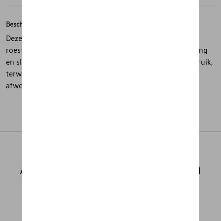
Beschrijving
Deze sleutelhanger uit de “R” collectie is uitgevoerd in
roestvrij staal met een blauw design en een zwarte sluiting
en sleutelring. De karabijnhaak zorgt voor praktisch gebruik,
terwijl het gegraveerde R-logo een strakke en moderne
afwerking geeft.
Aanbevolen producten