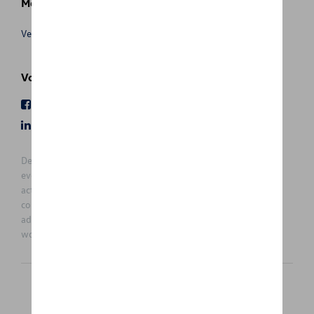
Meer info
Verkoopsvoorwaarden
Volg Ons
Facebook
Youtube
LinkedIn
Instagram
De prijzen op deze site zijn adviesprijzen (incl. btw), exclusief
eventuele installatiekosten. Voor meer informatie over de
actuele verkoopprijs en de eventuele installatiekosten kunt u
contact opnemen met uw concessiehouder / agent. De
adviesprijzen kunnen zonder voorafgaande kennisgeving
worden gewijzigd.
Nederlands
Français