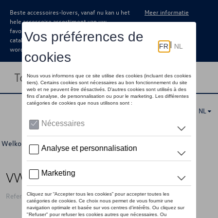
Beste accessoires-lovers, vanaf nu kan u het
Meer informatie
hele accessoire assortiment van uw
favoriete merk terugvinden in de online
catalogus. Deze kunnen steeds besteld
worden via uw dealer.
Toggle navigation
NL
Welkom
>
Voor u
>
T-Roc Collectie
>
Accessoires
> Detail
VW beker T-Roc, grijs
Referentie: 2GV069601 8XP