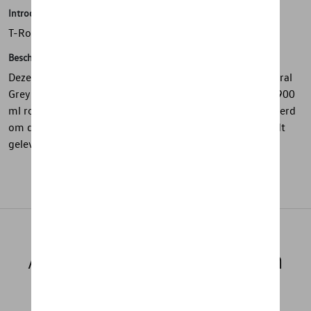
Introductie
T-Roc drinkbeker (Stanley Cup)
Beschrijving
Deze beker uit de T-Roc collectie heeft een stijlvolle Mistral
Grey kleur met T-Roc opdruk en grafische accenten. De 900
ml roestvrijstalen beker is dubbelwandig vacuümgeïsoleerd
om dranken langdurig warm of koud te houden en wordt
geleverd met een herbruikbaar rietje.
Aanbevolen producten