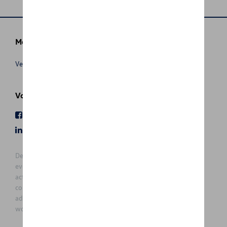
Meer info
Verkoopsvoorwaarden
Volg Ons
Facebook
Youtube
LinkedIn
Instagram
De prijzen op deze site zijn adviesprijzen (incl. btw), exclusief
eventuele installatiekosten. Voor meer informatie over de
actuele verkoopprijs en de eventuele installatiekosten kunt u
contact opnemen met uw concessiehouder / agent. De
adviesprijzen kunnen zonder voorafgaande kennisgeving
worden gewijzigd.