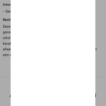
Introductie
- Gemaakt van gerecycled polyester
Beschrijving
Deze sleutelhanger uit de ID. Collection is gemaakt van
gerecycled polyester en heeft een moderne, duurzame
uitstraling. Het tweekleurige weefsel en de matte
karabijnhaak in zinklegering zorgen voor een stijlvolle
afwerking, terwijl de sleutels van de auto uitsluitend met
een extra sleutelring bevestigd dienen te worden.
Aanbevolen producten