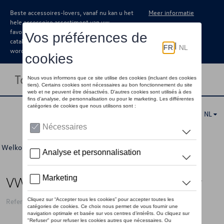
Beste accessoires-lovers, vanaf nu kan u het
Meer informatie
hele accessoire assortiment van uw
favoriete merk terugvinden in de online
catalogus. Deze kunnen steeds besteld
worden via uw dealer.
Toggle navigation
NL
Welkom
>
Voor u
>
ID Collectie
>
Accessoires
> Detail
VW sleutelhanger ID logo, blauw
Referentie: 11A087013 287