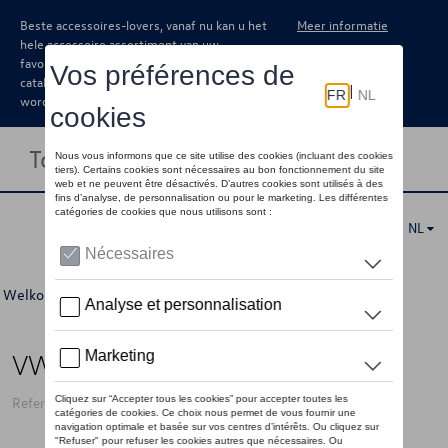
Beste accessoires-lovers, vanaf nu kan u het
Meer informatie
hele accessoire assortiment van uw
favoriete merk terugvinden in de online
catalogus. Deze kunnen steeds besteld
worden via uw dealer.
Toggle navigation
NL
Welkom
>
Voor u
>
"R" Collectie
>
Accessoires
> Detail
VW drinkfles “R” logo, blauw
Referentie: 3B4069601 287