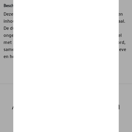
Beschrijving
Deze drinkfles uit de R-collectie van Volkswagen heeft een
inhoud van 600 ml en is uitgevoerd in blauw roestvrij staal.
De dubbelwandige vacuümisolatie houdt dranken tot
ongeveer 12 uur warm en 24 uur koud. Het zwarte deksel
met zichtbare roestvrijstalen details en geïntegreerd koord,
samen met het 3D-reliëf “R”-logo, zorgt voor een sportieve
en hoogwaardige uitstraling.
Aanbevolen producten