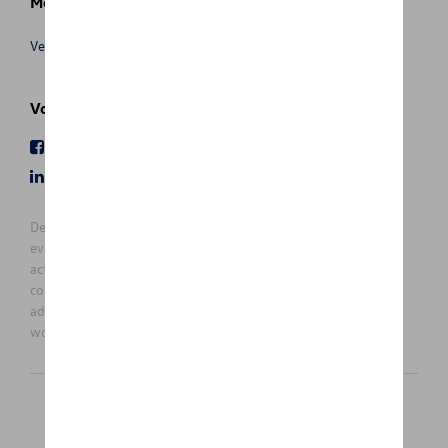
Meer info
Verkoopsvoorwaarden
Volg Ons
Facebook
Youtube
LinkedIn
Instagram
De prijzen op deze site zijn adviesprijzen (incl. btw), exclusief
eventuele installatiekosten. Voor meer informatie over de
actuele verkoopprijs en de eventuele installatiekosten kunt u
contact opnemen met uw concessiehouder / agent. De
adviesprijzen kunnen zonder voorafgaande kennisgeving
worden gewijzigd.
Nederlands
Français