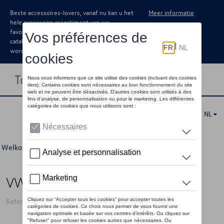
Beste accessoires-lovers, vanaf nu kan u het
Meer informatie
hele accessoire assortiment van uw
favoriete merk terugvinden in de online
catalogus. Deze kunnen steeds besteld
worden via uw dealer.
Toggle navigation
NL
Welkom
>
Voor u
>
Laatste kans
>
Accessoires
> Detail
VW peluche ID.Buzz, geel
Referentie: 1H4087511