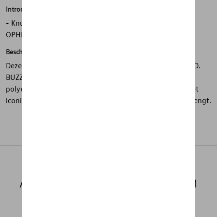
Introductie
- Knuffelbus in de vorm van het prototype voor de ID.
OPHEF
Beschrijving
Deze knuffelbus, geïnspireerd op het prototype van de ID.
BUZZ, is gemaakt van zachte Velboa-stof en gevuld met
polyester vulling. Een speels en comfortabel item dat het
iconische design op een knuffelbare manier tot leven brengt.
Aanbevolen producten