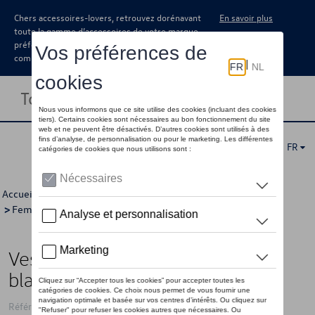
Chers accessoires-lovers, retrouvez dorénavant
En savoir plus
toute la gamme d’accessoires de votre marque
préférée sous forme de catalogue à
commander auprès de votre concessionaire.
Toggle navigation
FR
Accueil
>
Pour vous
>
ID Collection
>
Vêtements
>
Vestes
>
Femmes
> Détail
Veste hybride VW avec logo ID,
blanche - XS
Référence: 11A084018 084