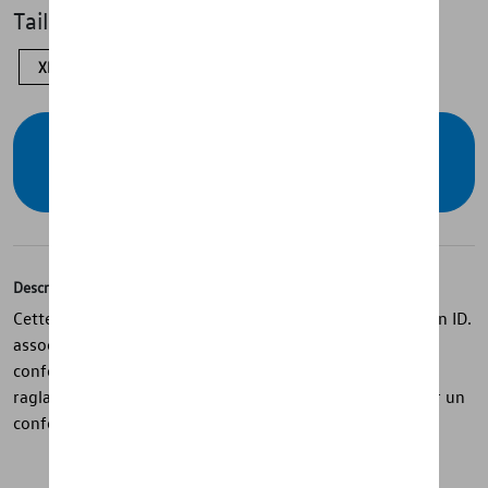
Taille
XL
L
M
S
Vérifiez la disponibilité auprès de votre
concessionnaire
Description
Cette veste hybride blanche pour femmes de la collection ID.
associe un devant matelassé à une coupe sportive et
confortable. Elle dispose d’un col montant, de manches
raglan avec passe-pouces et de poignets élastiques pour un
confort optimal.