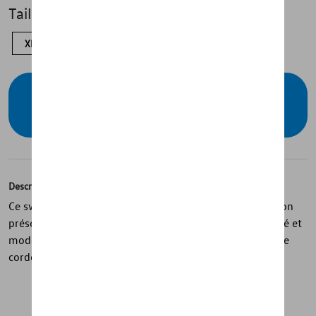
Taille
XL
M
S
XS
Vérifiez la disponibilité auprès de votre
concessionnaire
Description
Ce sweat-shirt à capuche pour femmes de la ID. Collection
présente une coupe oversize offrant un style décontracté et
moderne. Il est doté d’un bandeau de cou contrasté et de
cordons personnalisés pour une finition soignée.