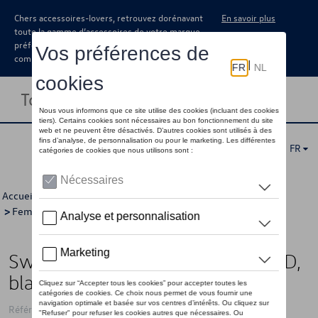
Chers accessoires-lovers, retrouvez dorénavant
En savoir plus
toute la gamme d’accessoires de votre marque
préférée sous forme de catalogue à
commander auprès de votre concessionaire.
Toggle navigation
FR
Accueil
>
Pour vous
>
ID Collection
>
Vêtements
>
Pulls
>
Femmes
> Détail
Sweat à capuche VW avec logo ID,
blanc - L
Référence: 11A084140C 084