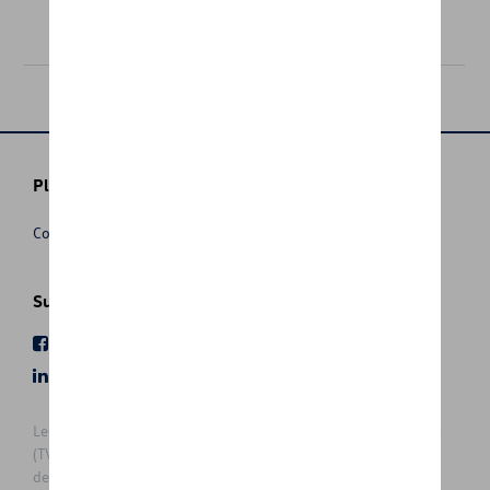
355,00 €
Plus d'informations
Conditions de vente
Suivez nous
Facebook
Youtube
LinkedIn
Instagram
Les prix affichés sur le présent site sont des prix recommandés
(TVAc), hors éventuels frais de montage. Pour connaitre le prix
de vente actuel et les éventuels frais de montage, veuillez