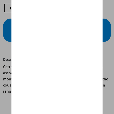
L
M
S
XS
Vérifiez la disponibilité auprès de votre
concessionnaire
Description
Cette veste sweat bleue pour femmes de la collection ID.
associe confort et style moderne. Elle dispose d’un col
montant, d’une fermeture éclair ton sur ton et d’une poche
cousue avec compartiment supplémentaire zippé pour un
rangement pratique.