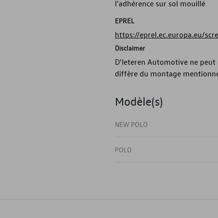
l'adhérence sur sol mouillé
EPREL
https://eprel.ec.europa.eu/sc
Disclaimer
D'Ieteren Automotive ne peut ê
diffère du montage mentionné
Modèle(s)
NEW POLO
POLO