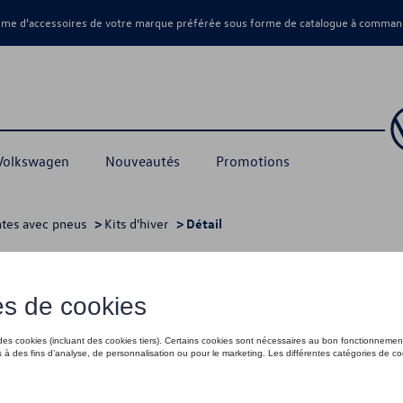
amme d’accessoires de votre marque préférée sous forme de catalogue à command
 Volkswagen
Nouveautés
Promotions
ntes avec pneus
>
Kits d'hiver
> Détail
1 579,00 €