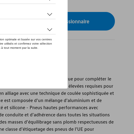
de stock
onibilité auprès de votre concessionnaire
no » Volkswagen d'origine
no » Volkswagen d'origine - Conçue pour compléter le
résistante conforme aux normes élevées requises pour
 en alliage avec une technique de coulée sophistiquée et
roue est composée d'un mélange d'aluminium et de
 et silicone - Pneus hautes performances avec
 de conduite et d'adhérence dans toutes les situations
des masses d'équilibrage sans plomb respectueuses de
ne classe d'étiquetage des pneus de l'UE pour