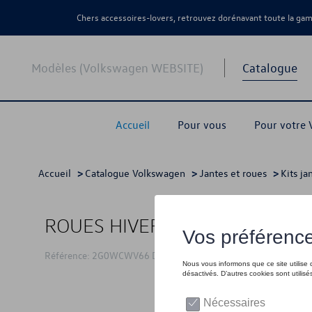
Chers accessoires-lovers, retrouvez dorénavant toute la g
Modèles (Volkswagen WEBSITE)
Catalogue
Accueil
Pour vous
Pour votre
Accueil
>
Catalogue Volkswagen
>
Jantes et roues
>
Kits ja
ROUES HIVER 16"
Référence: 2G0WCWV66 DM9