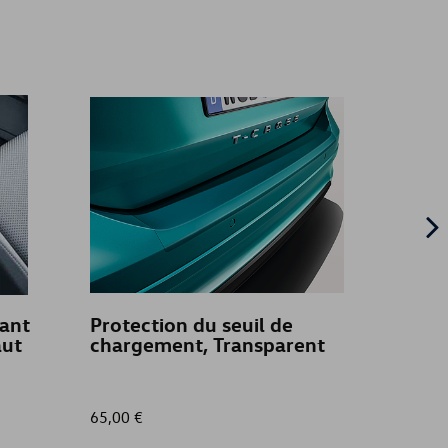
vant
Protection du seuil de
Kit d
aut
chargement, Transparent
Cobi 
65,00 €
125,01