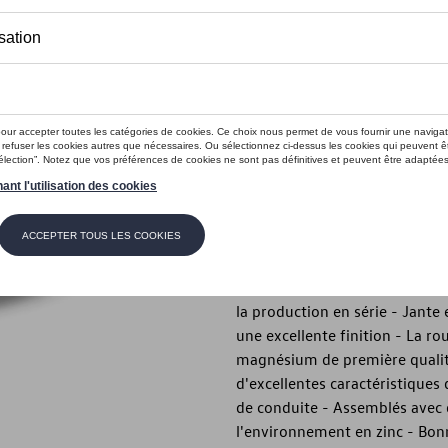
Ce produit n'est actuellement pas 
Vérifiez la disp
Introduction
- Roue hiver complète « Mera
Description
- Jante hiver complète « Mera
design Volkswagen - Peinture 
la production en série - Jante
une excellente finition - La 
magnésium de première qualité
d'excellentes caractéristiques
de conduite - Assemblés avec 
l'environnement en zinc - Bon