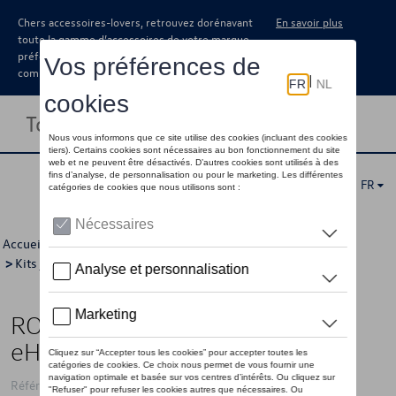
Chers accessoires-lovers, retrouvez dorénavant
En savoir plus
toute la gamme d’accessoires de votre marque
préférée sous forme de catalogue à
commander auprès de votre concessionaire.
Toggle navigation
FR
Accueil
>
Catalogue Volkswagen
>
Jantes et roues
>
Kits jantes avec pneus
>
Kits d'hiver
> Détail
ROUES HIVER 16" (pas pour
eHybrid)
Référence: 3J0WCWV76 8Z8