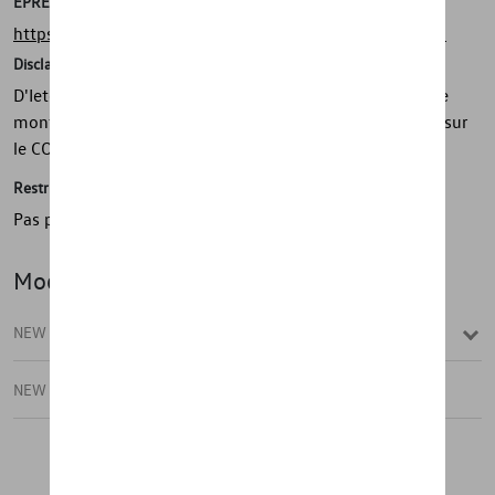
EPREL
https://eprel.ec.europa.eu/screen/product/tyres/698753
Disclaimer
D'Ieteren Automotive ne peut être tenu responsable si le
montage sur le véhicule diffère du montage mentionné sur
le COC
Restrictions
Pas pour Passat eHybrid!
Modèle(s)
NEW PASSAT
NEW PASSAT VARIANT