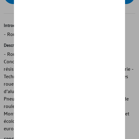
Introduction
- Roue hiver complète d’origine Volkswagen « Gavia »
Description
- Roue hiver complète d’origine Volkswagen « Gavia » -
Conception assortie au design de Volkswagen - Peinture
résistante conformément aux critères exigeants de la série -
Technique de moulage complexe et finition de qualité des
roues en alliage léger - Mélange haut de gamme
d’aluminium, de magnésium et de silicium des jantes -
Pneus hautes performances avec d’excellentes qualités de
roulement et une adhérence dans toutes les situations -
Montage avec masses d’équilibrage en zinc, sans plomb et
écologiques - Bonne note dans la classe d’étiquette
européenne des pneus pour l’adhérence sur sol mouillé