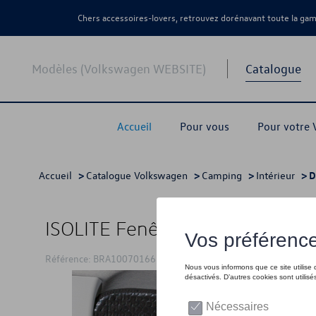
Chers accessoires-lovers, retrouvez dorénavant toute la g
Modèles (Volkswagen WEBSITE)
Catalogue
Accueil
Pour vous
Pour votre
Accueil
>
Catalogue Volkswagen
>
Camping
>
Intérieur
> D
ISOLITE Fenêtre intérieure fixe 
Référence: BRA100701662