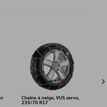
an
Chaîne à neige, VUS servo,
Thule
235/70 R17