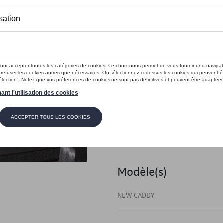
Moins de 5 pcs disponibles.
Contactez vo
Introduction
Avec ISOLITE, personne ne peut
Description
ISOLITE Inside pour le pilier 
California avec empattement l
Modèle(s)
NEW CADDY