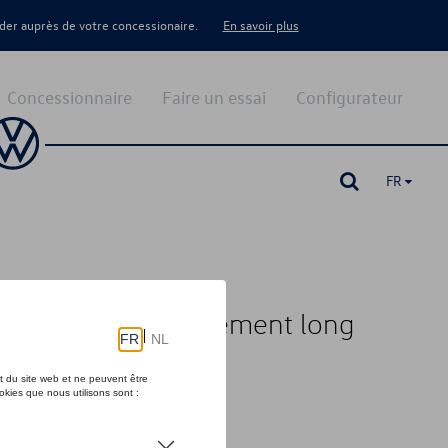
er auprès de votre concessionaire.
En savoir plus
Concessionnaire
Faire un essai
Configurateur
FR
 California à empattement long