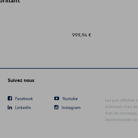
brillant
999,94 €
Suivez nous
Facebook
Youtube
Les prix affichés 
éventuels frais de
LinkedIn
Instagram
frais de montage,
recommandés sont