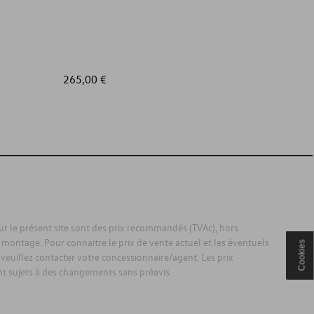
265,00 €
43,50 €
sur le présent site sont des prix recommandés (TVAc), hors
 montage. Pour connaitre le prix de vente actuel et les éventuels
Cookies
 veuillez contacter votre concessionnaire/agent. Les prix
 sujets à des changements sans préavis.