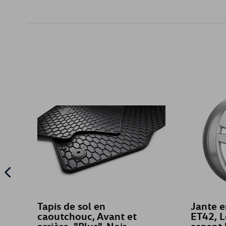
Tapis de sol en
Jante e
caoutchouc, Avant et
ET42, L