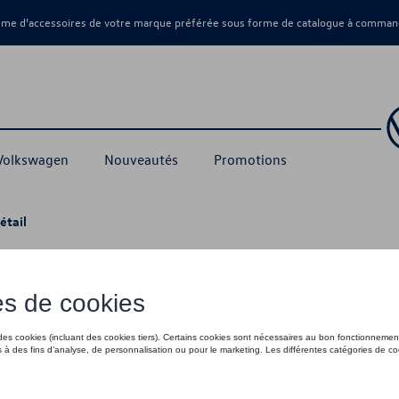
amme d’accessoires de votre marque préférée sous forme de catalogue à command
 Volkswagen
Nouveautés
Promotions
étail
pilier C-D, droite, VW Caddy 5 / Caddy
28,50 €