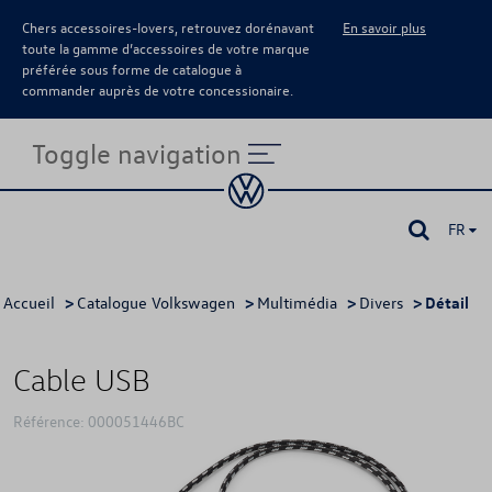
Chers accessoires-lovers, retrouvez dorénavant
En savoir plus
toute la gamme d’accessoires de votre marque
préférée sous forme de catalogue à
commander auprès de votre concessionaire.
Toggle navigation
FR
Accueil
>
Catalogue Volkswagen
>
Multimédia
>
Divers
> Détail
Cable USB
Référence: 000051446BC