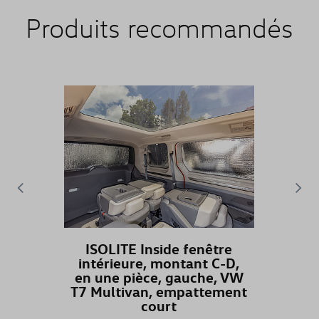
Produits recommandés
GOLF VARIANT
GOLF VARIANT (UNIQUEMENT DE ST
GRAND CALIFORNIA
ID. BUZZ
ID. BUZZ CARGO
ID.3
ISOLITE Inside fenêtre
ID.4
intérieure, montant C-D,
en une pièce, gauche, VW
T7 Multivan, empattement
ID.5
court