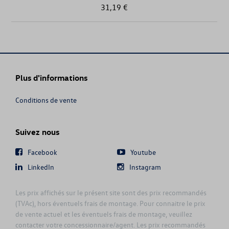
31,19 €
ID.7
ID.7 TOURER
MULTIVAN
Plus d'informations
NEW AMAROK
Conditions de vente
NEW ARTEON
Suivez nous
NEW ARTEON SHOOTING BRAKE
Facebook
Youtube
LinkedIn
Instagram
NEW CADDY
Les prix affichés sur le présent site sont des prix recommandés
NEW CADDY CARGO
(TVAc), hors éventuels frais de montage. Pour connaitre le prix
de vente actuel et les éventuels frais de montage, veuillez
NEW GOLF
contacter votre concessionnaire/agent. Les prix recommandés