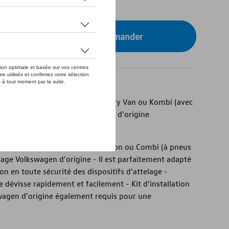
tre concessionnaire pour commander
transport de votre Crafter Delivery Van ou Kombi (avec
pport de remorquage Volkswagen d'origine
 transport de votre Crafter Fourgon ou Combi (à pneus
elage Volkswagen d'origine - Il est parfaitement adapté
ation en toute sécurité des dispositifs d'attelage -
se dévisse rapidement et facilement - Kit d'installation
swagen d'origine également requis pour une