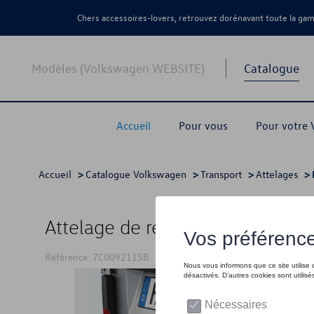
Chers accessoires-lovers, retrouvez dorénavant toute la g
Modèles (Volkswagen WEBSITE)
Catalogue
Accueil
Pour vous
Pour votre
Accueil
>
Catalogue Volkswagen
>
Transport
>
Attelages
> 
Attelage de remorquage, démon
Référence: 7C0092115B