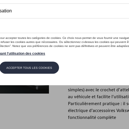
En stock
Contactez vo
Introduction
- Développez les capacités de 
des pneus simples) avec le su
Description
- Développez les capacités de
simples) avec le crochet d'att
au véhicule et facilite l'utilis
Particulièrement pratique : il 
électrique d'accessoires Volk
fonctionnalité complète