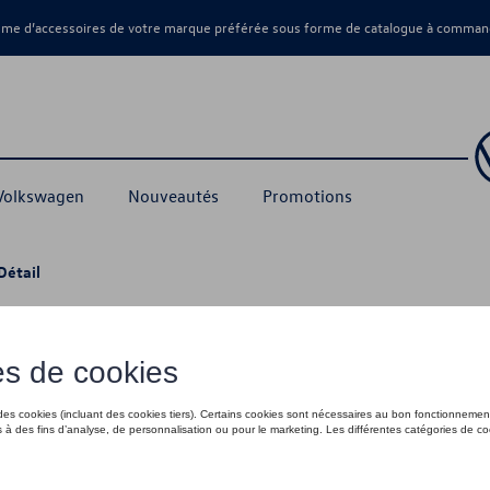
amme d’accessoires de votre marque préférée sous forme de catalogue à command
 Volkswagen
Nouveautés
Promotions
Détail
table, modèles à pneus simples
399,00 €