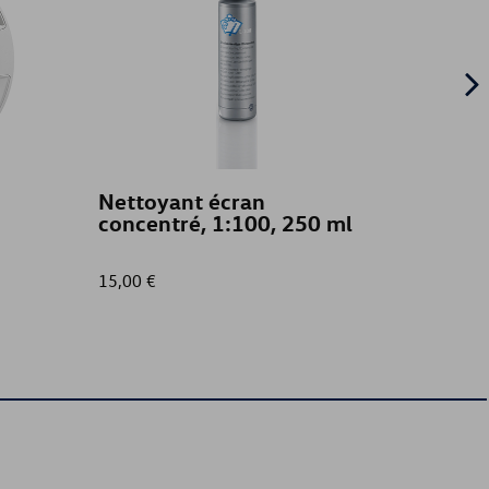
Nettoyant écran
T-shi
concentré, 1:100, 250 ml
15,00 €
35,01 €