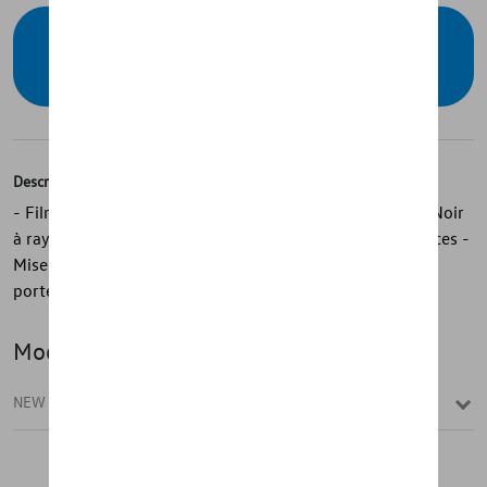
Contactez votre concessionnaire pour
commander
Description
- Films de protection des seuils d’origine Volkswagen - Noir
à rayures décoratives argentées - Avant et arrière, 4 pièces -
Mise en valeur optique du véhicule - Protège le seuil de
porte contre les rayures - Sur mesure - Facile à coller
Modèle(s)
NEW T-ROC