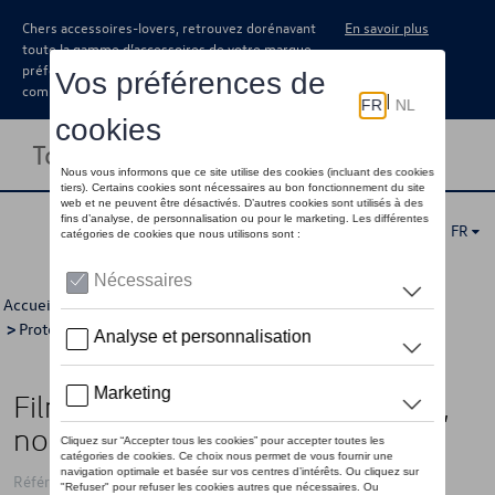
Chers accessoires-lovers, retrouvez dorénavant
En savoir plus
toute la gamme d’accessoires de votre marque
préférée sous forme de catalogue à
commander auprès de votre concessionaire.
Toggle navigation
FR
Accueil
>
Catalogue Volkswagen
>
Confort et protection
>
Protection
>
Protection de seuils de portes
> Détail
Film de protection seuil de porte,
noir New T-Roc
Référence: 2GV071310 ZMD