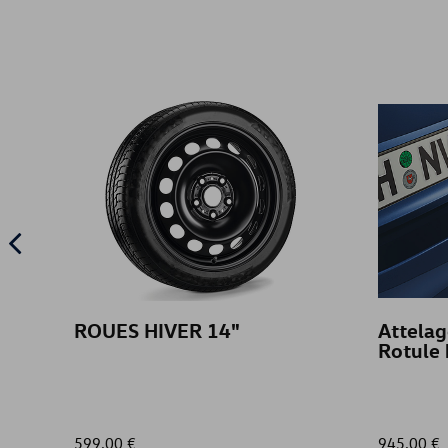
ROUES HIVER 14"
Attela
Rotule 
599,00 €
945,00 €