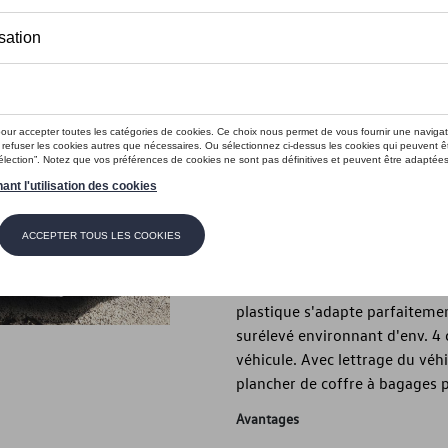
En stock
Contactez vo
Introduction
Tapis de coffre
Description
Pratique et robuste, le plateau
saleté et aide à empêcher le g
plastique s'adapte parfaitement
surélevé environnant d'env. 4 
véhicule. Avec lettrage du véh
plancher de coffre à bagages p
Avantages