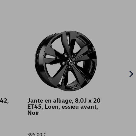
42,
Jante en alliage, 8.0J x 20
Bavet
ET45, Loen, essieu avant,
face
Noir
395,00 €
48,00 €