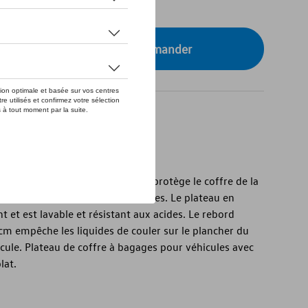
tre concessionnaire pour commander
 de coffre Volkswagen d'origine protège le coffre de la
lissement des charges transportées. Le plateau en
 et est lavable et résistant aux acides. Le rebord
cm empêche les liquides de couler sur le plancher du
icule. Plateau de coffre à bagages pour véhicules avec
lat.