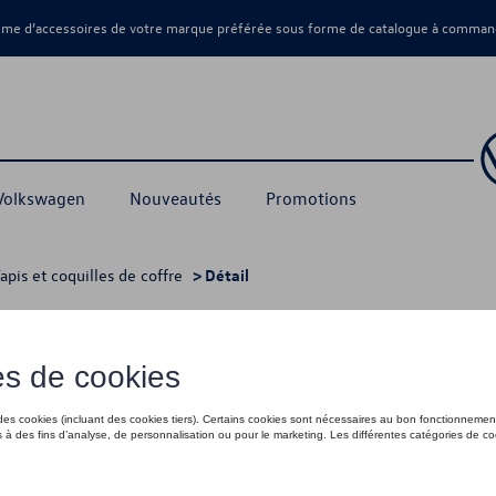
amme d’accessoires de votre marque préférée sous forme de catalogue à command
 Volkswagen
Nouveautés
Promotions
apis et coquilles de coffre
> Détail
vec plancher de coffre plat
99,99 €