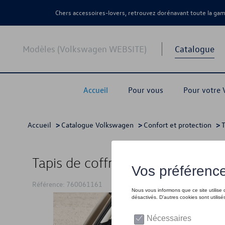
Chers accessoires-lovers, retrouvez dorénavant toute la g
Modèles (Volkswagen WEBSITE)
Catalogue
Accueil
Pour vous
Pour votre
Accueil
>
Catalogue Volkswagen
>
Confort et protection
>
T
Tapis de coffre, pour véhicules a
Référence: 760061161