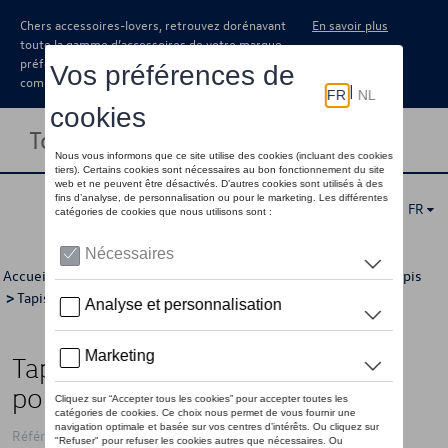
Chers accessoires-lovers, retrouvez dorénavant
En savoir plus
toute la gamme d’accessoires de votre marque
préférée sous forme de catalogue à
commander auprès de votre concessionaire.
Toggle navigation
FR
Accueil
>
Catalogue Volkswagen
>
Confort et protection
>
Tapis
>
Tapis textile
> Détail
Tapis de sol textiles, Optimat, set
pour avant et arrière, Noir
Référence: 1K1061446 WGK