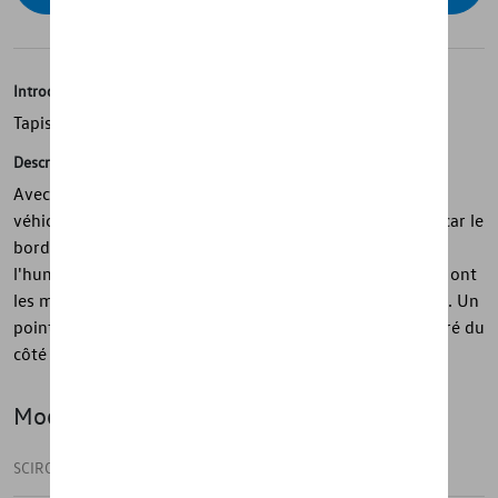
Introduction
Tapis de sol textiles
Description
Avec les tapis de sol textiles innovants Optimat, votre
véhicule est bien protégé contre l'humidité et la saleté, car le
bord en forme de U retient en toute sécurité la saleté et
l'humidité. Les tapis de sol textiles parfaitement ajustés ont
les mêmes propriétés que les tapis de sol en caoutchouc. Un
point fort visuel particulier est le lettrage Scirocco intégré du
côté conducteur.
Modèle(s)
SCIROCCO