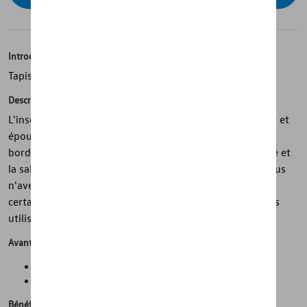
Introduction
Tapis de coffre
Description
L'insert de coffre Volkswagen d'origine est léger, flexible et
épouse parfaitement les contours de votre véhicule. Les
bords offrent une protection adéquate contre l'humidité et
la saleté. Est efficace contre les objets qui glissent. Si vous
n'avez pas besoin de l'insert de démarrage pendant un
certain temps, enroulez-le simplement lorsqu'il n'est pas
utilisé, ce qui permet d'économiser de l'espace.
Avantages
Propreté et protection de l'état d'origine de la voiture
Gain de temps lors du nettoyage de la voiture
Bénéfices