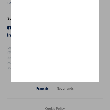
Conditions de vente
Suivez nous
Facebook
Youtube
LinkedIn
Instagram
Les prix affichés sur le présent site sont des prix recommandés
(TVAc), hors éventuels frais de montage. Pour connaitre le prix
de vente actuel et les éventuels frais de montage, veuillez
contacter votre concessionnaire/agent. Les prix recommandés
sont sujets à des changements sans préavis.
Français
Nederlands
Cookie Policy