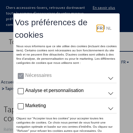
Chers accessoires-lovers, retrouvez dorénavant
En savoir plus
toute la gamme d’accessoires de votre marque
préférée sous forme de catalogue à
commander auprès de votre concessionaire.
Toggle navigation
FR
Accueil
>
Catalogue Volkswagen
>
Confort et protection
>
Tapis et coquilles de coffre
> Détail
Tapis de coffre, empattement
court, Anthracite
Référence: 7H0061160