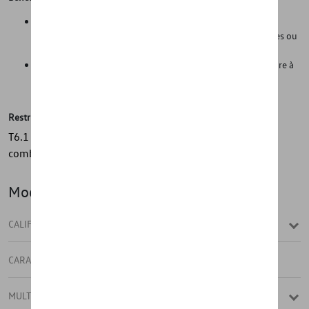
Les parois latérales (hautes) empêchent le compartiment à
bagages de se salir lorsqu'on transporte des objets humides ou
sales, comme des chaussures de randonnée boueuses, etc.
Grâce à sa légèreté, il peut être facilement retiré de la voiture à
tout moment et nettoyé avec des produits de nettoyage
classiques.
Restrictions
T6.1 Californie À utiliser uniquement avec PR no.
combinaison : A9A
Modèle(s)
CALIFORNIA
CARAVELLE
MULTIVAN