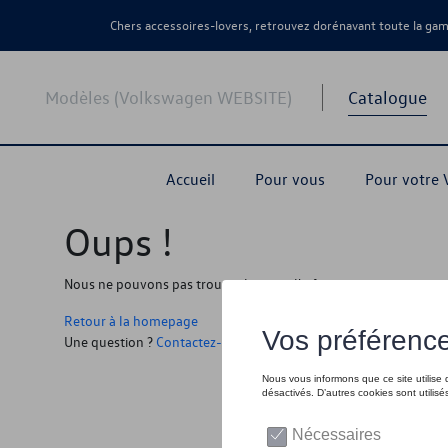
Chers accessoires-lovers, retrouvez dorénavant toute la g
Modèles (Volkswagen WEBSITE)
Catalogue
Accueil
Pour vous
Pour votre
Oups !
Nous ne pouvons pas trouver la page, l'information que vous r
Retour à la homepage
Une question ?
Contactez-nous