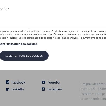
Suivez nous
Facebook
Youtube
Les prix affichés 
éventuels frais de
LinkedIn
Instagram
frais de montage,
recommandés sont