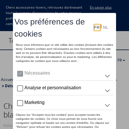
Chers accessoires-lovers, retrouvez dorénavant
En savoir plus
toute la gamme d’accessoires de votre marque
préférée sous forme de catalogue à
commander auprès de votre concessionaire.
Toggle navigation
FR
Accueil
>
Pour vous
>
GTI Collection
>
Accessoires
>
Textiles
> Détail
Chausettes VW GTI 43/46,
blanches
Référence: 3A4084361A 084