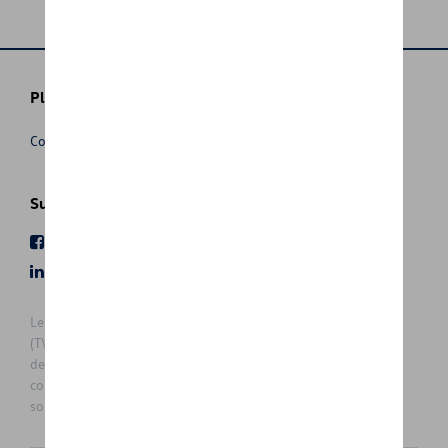
Plus d'informations
Conditions de vente
Suivez nous
Facebook
Youtube
LinkedIn
Instagram
Les prix affichés sur le présent site sont des prix recommandés
(TVAc), hors éventuels frais de montage. Pour connaitre le prix
de vente actuel et les éventuels frais de montage, veuillez
contacter votre concessionnaire/agent. Les prix recommandés
sont sujets à des changements sans préavis.