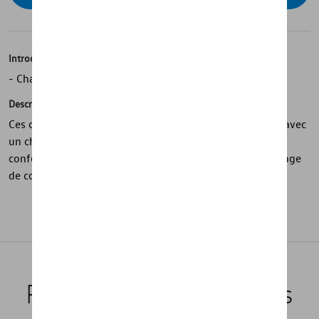
Introduction
- Chaussettes de tennis classiques au design GTI
Description
Ces chaussettes blanches classiques de la collection GTI avec
un champ rouge et le lettrage GTI à l'extérieur sont
confortables et élégantes et sont faites d'un doux mélange
de coton. Taille 39-42.
Produits recommandés