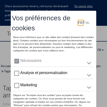
Chers accessoires-lovers, retrouvez dorénavant
En savoir plus
toute la gamme d’accessoires de votre marque
préférée sous forme de catalogue à
commander auprès de votre concessionaire.
Toggle navigation
FR
Accueil
>
Catalogue Volkswagen
>
Confort et protection
>
Tapis
>
Tapis textile
> Détail
Tapis de sol textiles, Avant et
arrière, Optimat 3D, Noir
Référence: 2G1061445 WGK