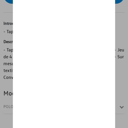
Introduction
- Tapis de sol textiles Volkswagen d'origine "Optimat"
Description
- Tapis de sol textiles Volkswagen d'origine « Optimat » - Jeu
de 4 pour l'avant et l'arrière - Avec lettrage du véhicule - Sur
mesure et antidérapants - Durables - Aspect tapis de sol
textile avec propriétés de tapis de sol en caoutchouc -
Convient à la fixation Volkswagen système
Modèle(s)
POLO