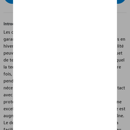
Introduction
Les chaînes à neige Servo 9 d'origine Volkswagen
garantissent une adhérence sûre sur les routes enneigées en
hiver. Les chaînes de montage stationnaire de haute qualité
peuvent être montées rapidement et facilement. Le cliquet
de tension automatique de dernière génération, dans lequel
la technologie brevetée Servo est utilisée pour la première
fois, garantit une tension de chaîne précise et uniforme
pendant la conduite. La retension manuelle n'est plus
nécessaire. Toutes les pièces externes qui entrent en contact
avec la roue sont enfermées dans du plastique pour les
protéger. Alors que le maillage serré de la chaîne offre une
excellente adhérence, la durée de vie de la chaîne à neige est
augmentée grâce à la réversibilité des maillons de la chaîne.
Le démontage est à la fois très simple et fluide grâce à la
facilité de déblocage du système de verrouillage au niveau