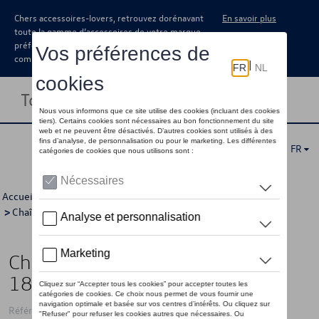
Chers accessoires-lovers, retrouvez dorénavant
En savoir plus
toute la gamme d’accessoires de votre marque
préférée sous forme de catalogue à
commander auprès de votre concessionaire.
Toggle navigation
FR
Accueil
>
Catalogue Volkswagen
>
Jantes et roues
>
Chaînes à neige et chausettes à neige
> Détail
Chaîne à neige, Servomoteur 9,
185/65 R15, 185/60 R16
Référence: 000091387BA