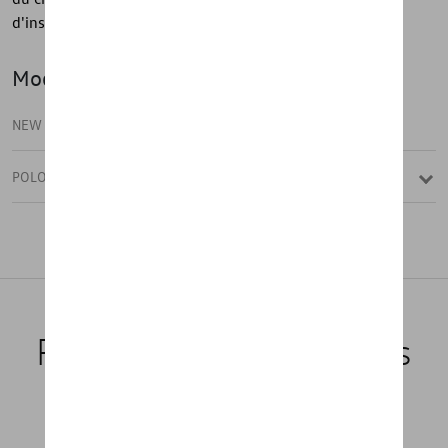
d'installation et le sac de rangement.
Modèle(s)
NEW POLO
POLO
Produits recommandés