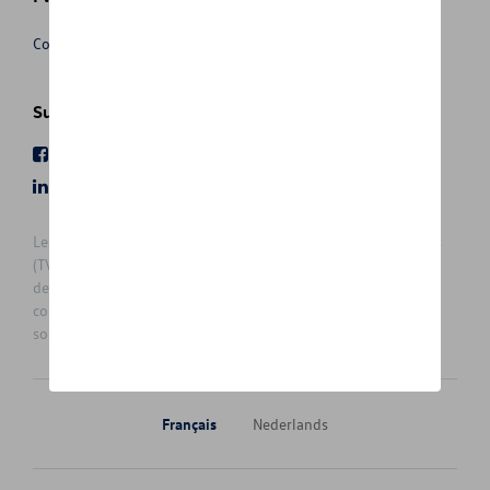
Conditions de vente
Suivez nous
Facebook
Youtube
LinkedIn
Instagram
Les prix affichés sur le présent site sont des prix recommandés
(TVAc), hors éventuels frais de montage. Pour connaitre le prix
de vente actuel et les éventuels frais de montage, veuillez
contacter votre concessionnaire/agent. Les prix recommandés
sont sujets à des changements sans préavis.
Français
Nederlands