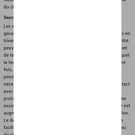
du cliquet.
Description
Les chaînes à neige Servo 9 d'origine Volkswagen
garantissent une adhérence sûre sur les routes enneigées en
hiver. Les chaînes de montage stationnaire de haute qualité
peuvent être montées rapidement et facilement. Le cliquet
de tension automatique de dernière génération, dans lequel
la technologie brevetée Servo est utilisée pour la première
fois, garantit une tension de chaîne précise et uniforme
pendant la conduite. La retension manuelle n'est plus
nécessaire. Toutes les pièces externes qui entrent en contact
avec la roue sont enfermées dans du plastique pour les
protéger. Alors que le maillage serré de la chaîne offre une
excellente adhérence, la durée de vie de la chaîne à neige est
augmentée grâce à la réversibilité des maillons de la chaîne.
Le démontage est à la fois très simple et fluide grâce à la
facilité de déblocage du système de verrouillage au niveau
du cliquet. Inclus : 2 unités, y compris les instructions