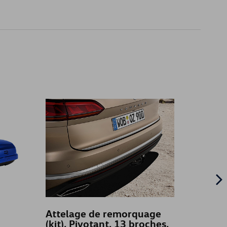
Attelage de remorquage
Chaîn
(kit), Pivotant, 13 broches,
NEO