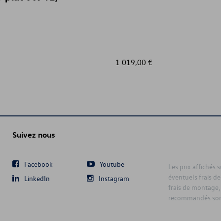
1 019,00 €
Suivez nous
Facebook
Youtube
Les prix affichés 
éventuels frais de
LinkedIn
Instagram
frais de montage,
recommandés sont