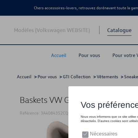
Chers accessoires-lovers, retrouvez dorénavant toute la g
Modèles (Volkswagen WEBSITE)
Catalogue
Accueil
Pour vous
Pour votre
Accueil
>
Pour vous
>
GTI Collection
>
Vêtements
>
Sneake
Baskets VW GTI pour femme, bl
Référence: 3A4084352CQ