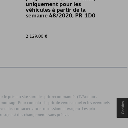
uniquement pour les
véhicules à partir de la
semaine 48/2020, PR-1D0
2 129,00 €
60,00 €
sur le présent site sont des prix recommandés (TVAc), hors
 montage. Pour connaitre le prix de vente actuel et les éventuels
Cookies
 veuillez contacter votre concessionnaire/agent. Les prix
 sujets à des changements sans préavis.