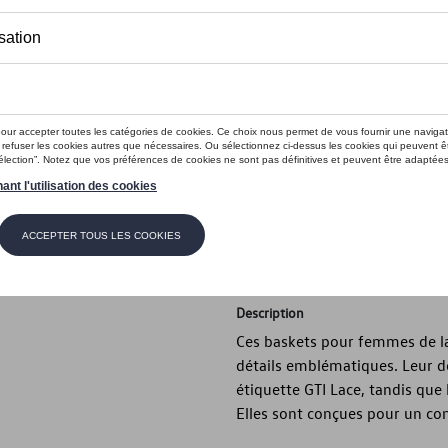
Ce produit n'est actuellement pas 
Taille
44
43 1/3
42 2/3
42
37 1/3
36 2/3
36
Vérifiez la disp
Description
Ces baskets pour femmes de la 
détails emblématiques. Leur de
étiquette GTI Lace, tandis que l
Elles sont conçues pour un co