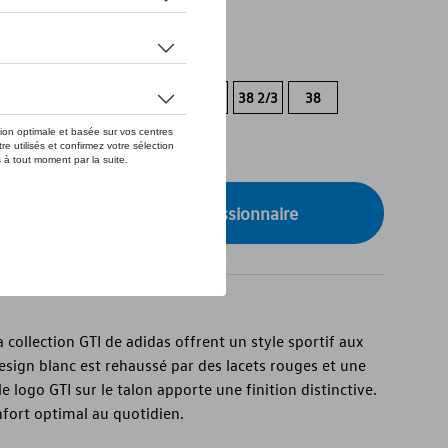
de stock
41 1/3
40 2/3
40
39 1/3
38 2/3
38
onibilité auprès de votre concessionnaire
collection GTI de adidas offrent un style sportif aux
sign blanc est rehaussé par des lacets rouges et une
e logo GTI sur le talon apporte une finition distinctive.
nfort optimal au quotidien.