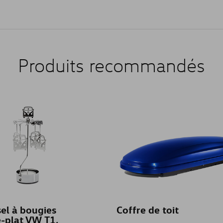
Produits recommandés
el à bougies
Coffre de toit
-plat VW T1,