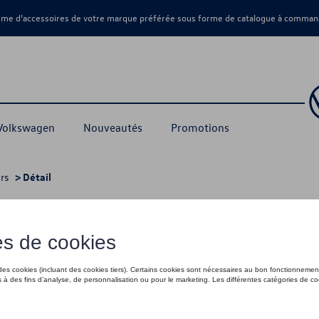
amme d’accessoires de votre marque préférée sous forme de catalogue à command
 Volkswagen
Nouveautés
Promotions
rs
> Détail
anches
120,00 €