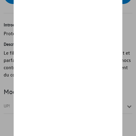
Introduction
Protection du seuil de chargement
Description
Le film de protection de seuil de chargement transparent et
parfaitement ajusté protège de manière fiable le pare-chocs
contre les rayures lors du chargement et du déchargement
du coffre à bagages. Adhère rapidement et facilement.
Modèle(s)
UP!