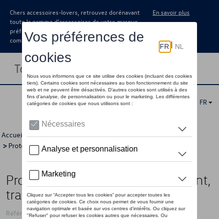
Chers accessoires-lovers, retrouvez dorénavant
En savoir plus
toute la gamme d’accessoires de votre marque
préférée sous forme de catalogue à
commander auprès de votre concessionaire.
Toggle navigation
FR
Accueil
>
Catalogue Volkswagen
>
Confort et protection
>
Protection
>
Protection pare-chocs
> Détail
Protection du seuil de chargement,
transparent
Référence: 1S0061197B