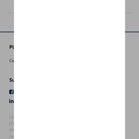
445,00 €
Plus d'informations
Conditions de vente
Suivez nous
Facebook
Youtube
LinkedIn
Instagram
Les prix affichés sur le présent site sont des prix recommandés
(TVAc), hors éventuels frais de montage. Pour connaitre le prix
de vente actuel et les éventuels frais de montage, veuillez
contacter votre concessionnaire/agent. Les prix recommandés