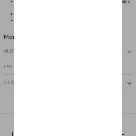
Protection contre les salissures telles que la poussière, le sable,
le gravier, la boue, l'eau, la neige, etc.
Facile à poser et à retirer de l'intérieur du véhicule
Pratique pour l'automne et l'hiver
Modèle(s)
MULTIVAN
NEW MULTIVAN
NOUVEAU CALIFORNIA
Produits recommandés