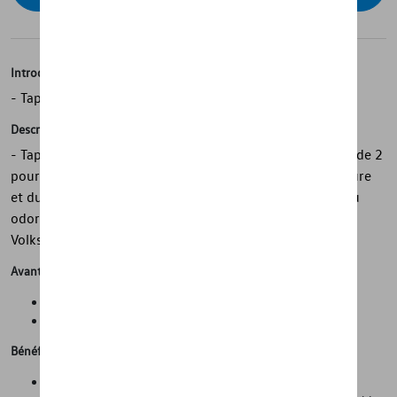
Introduction
- Tapis de sol toutes saisons Volkswagen d'origine
Description
- Tapis de sol toutes saisons Volkswagen d'origine - Jeu de 2
pour l'avant - Avec inscription sur le véhicule - Sur mesure
et durables - Durables et lavables - Antidérapants et peu
odorants - 100 % recyclables - Convient à la fixation
Volkswagen système
Avantages
Propreté et protection de l'état d'origine de la voiture
Gain de temps lors du nettoyage de la voiture
Bénéfices
Tapis en caoutchouc de haute qualité