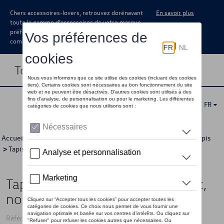
Chers accessoires-lovers, retrouvez dorénavant
En savoir plus
toute la gamme d’accessoires de votre marque
préférée sous forme de catalogue à
commander auprès de votre concessionaire.
Toggle navigation
FR
Accueil
>
Catalogue Volkswagen
>
Confort et protection
>
Tapis
>
Tapis en caoutchouc
> Détail
Tapis de sol toutes saisons, Avant,
noir titane, conduite à gauche
Référence: 7T1061502 82V