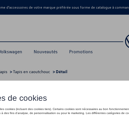
amme d’accessoires de votre marque préférée sous forme de catalogue à command
 Volkswagen
Nouveautés
Promotions
apis
>
Tapis en caoutchouc
> Détail
re, noir titane
65,00 €