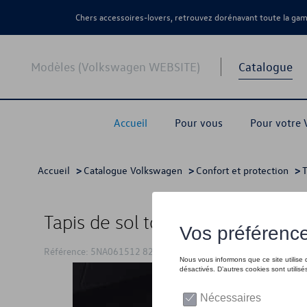
Chers accessoires-lovers, retrouvez dorénavant toute la g
Modèles (Volkswagen WEBSITE)
Catalogue
Accueil
Pour vous
Pour votre
Accueil
>
Catalogue Volkswagen
>
Confort et protection
>
T
Tapis de sol toutes saisons, arriè
Référence: 5NA061512 82V