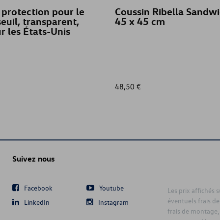
 protection pour le
Coussin Ribella Sandw
seuil, transparent,
45 x 45 cm
r les États-Unis
48,50 €
Suivez nous
Facebook
Youtube
Les prix affichés 
éventuels frais de
LinkedIn
Instagram
frais de montage,