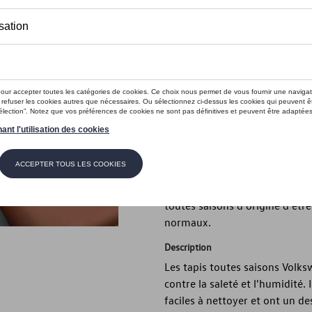
Moins de 5 pcs disponibles.
Contactez vo
Introduction
Les tapis toutes saisons Volks
contre la saleté et l'humidité.
faciles à nettoyer et ont un d
100% recyclables, très robuste
toutes saisons d'origine d'êtr
normaux.
Description
Les tapis toutes saisons Volks
contre la saleté et l'humidité.
faciles à nettoyer et ont un d