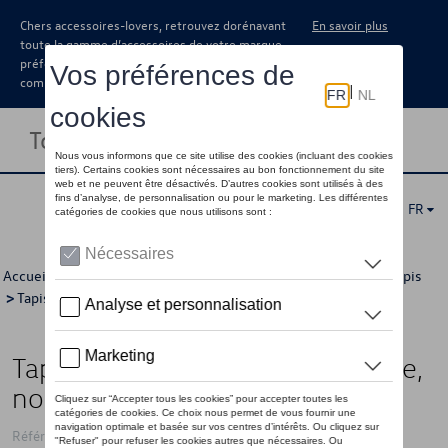
Chers accessoires-lovers, retrouvez dorénavant
En savoir plus
toute la gamme d’accessoires de votre marque
préférée sous forme de catalogue à
commander auprès de votre concessionaire.
Toggle navigation
FR
Accueil
>
Catalogue Volkswagen
>
Confort et protection
>
Tapis
>
Tapis en caoutchouc
> Détail
Tapis de sol toutes saisons, arrière,
noir titane
Référence: 5C6061512 82V