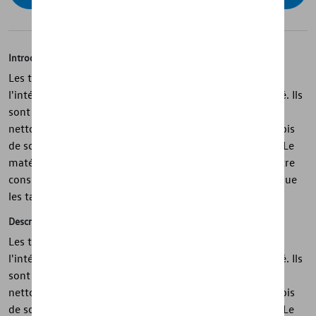
Introduction
Les tapis toutes saisons Volkswagen d'origine protègent
l'intérieur de votre véhicule contre la saleté et l'humidité. Ils
sont conçus pour s'adapter parfaitement, sont faciles à
nettoyer et ont un dessous antidérapant. De plus, les tapis
de sol sont 100% recyclables, très robustes et durables. Le
matériau permet aux véritables tapis toutes saisons d'être
considérablement plus légers et d'avoir moins d'odeur que
les tapis conventionnels.
Description
Les tapis toutes saisons Volkswagen d'origine protègent
l'intérieur de votre véhicule contre la saleté et l'humidité. Ils
sont conçus pour s'adapter parfaitement, sont faciles à
nettoyer et ont un dessous antidérapant. De plus, les tapis
de sol sont 100% recyclables, très robustes et durables. Le