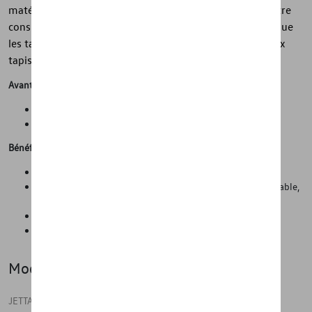
matériau permet aux véritables tapis toutes saisons d'être
considérablement plus légers et d'avoir moins d'odeur que
les tapis conventionnels. Chaque ensemble contient deux
tapis pour les pieds arrière.
Avantages
Propreté et protection de l'état d'origine de la voiture
Gain de temps lors du nettoyage de la voiture
Bénéfices
Tapis en caoutchouc de haute qualité
Protection contre les salissures telles que la poussière, le sable,
le gravier, la boue, l'eau, la neige, etc.
Facile à poser et à retirer de l'intérieur du véhicule
Pratique pour l'automne et l'hiver
Modèle(s)
JETTA