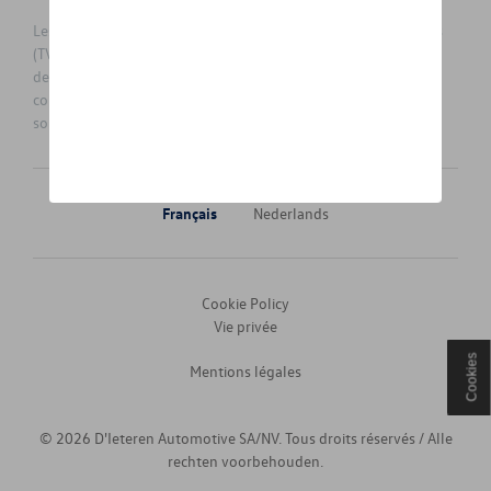
Les prix affichés sur le présent site sont des prix recommandés
(TVAc), hors éventuels frais de montage. Pour connaitre le prix
de vente actuel et les éventuels frais de montage, veuillez
contacter votre concessionnaire/agent. Les prix recommandés
sont sujets à des changements sans préavis.
Français
Nederlands
Cookie Policy
Vie privée
Cookies
Mentions légales
© 2026 D'Ieteren Automotive SA/NV. Tous droits réservés / Alle
rechten voorbehouden.