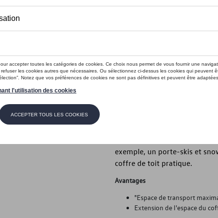
Ce produit n'est actuellement pas 
Vérifiez la disp
Introduction
Ensemble de barres de toit
Description
Bien équipé en route - grâce a
constituée des barres de toit 
exemple, un porte-skis et sno
coffre de toit pratique.
Avantages
"Espace de transport maxim
Extension de l'espace du cof