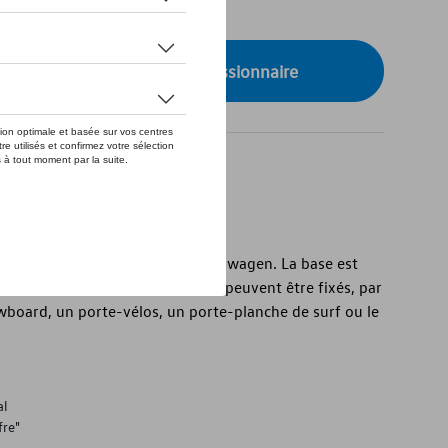
de stock
onibilité auprès de votre concessionnaire
u système de barres de toit Volkswagen. La base est
Volkswagen d'origine, auxquelles peuvent être fixés, par
wboard, un porte-vélos, un porte-planche de surf ou le
al
fre"