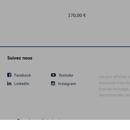
170,00 €
Suivez nous
Facebook
Youtube
Les prix affichés 
éventuels frais de
LinkedIn
Instagram
frais de montage,
recommandés sont
Français
Nederlands
6 D'Ieteren Automotive SA/NV. Tous droits réservés / Alle rechten voorbeh