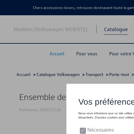
Chers accessoires-lovers, retrouvez dorénavant toute la g
Modèles (Volkswagen WEBSITE)
Catalogue
Accueil
Pour vous
Pour votre
Accueil
>
Catalogue Volkswagen
>
Transport
>
Porte-tout
Ensemble de barres de toit, arg
Référence: 2K0071126