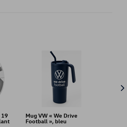
X 19
Mug VW « We Drive
ROUE
lant
Football », bleu