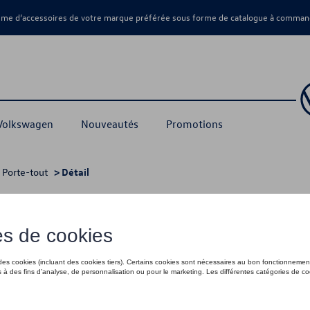
amme d’accessoires de votre marque préférée sous forme de catalogue à command
 Volkswagen
Nouveautés
Promotions
>
Porte-tout
> Détail
ent
285,00 €