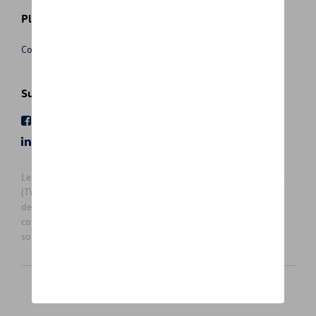
Plus d'informations
Conditions de vente
Suivez nous
Facebook
Youtube
LinkedIn
Instagram
Les prix affichés sur le présent site sont des prix recommandés
(TVAc), hors éventuels frais de montage. Pour connaitre le prix
de vente actuel et les éventuels frais de montage, veuillez
contacter votre concessionnaire/agent. Les prix recommandés
sont sujets à des changements sans préavis.
Français
Nederlands