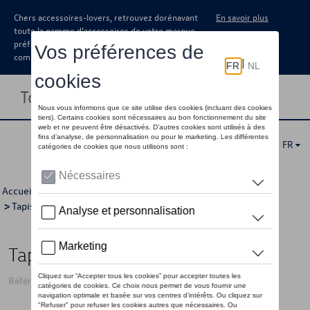
Chers accessoires-lovers, retrouvez dorénavant
En savoir plus
toute la gamme d’accessoires de votre marque
préférée sous forme de catalogue à
commander auprès de votre concessionaire.
Toggle navigation
FR
Accueil
>
Catalogue Volkswagen
>
Confort et protection
>
Tapis et coquilles de coffre
> Détail
Tapis de coffre, flexible
Référence: 5C6061160