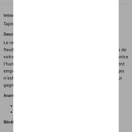
Introduction
Tapis de coffre
Description
Le revêtement de coffre Volkswagen d'origine est léger,
flexible et parfaitement conçu pour épouser les contours de
votre véhicule. Le bord offre une protection adéquate contre
l'humidité et la saleté. Les marchandises sont efficacement
empêchées de glisser. Si le revêtement du coffre à bagages
n'est pas nécessaire, il peut être simplement enroulé pour
gagner de la place.
Avantages
Propreté et protection de l'état d'origine de la voiture
Gain de temps lors du nettoyage de la voiture
Bénéfices