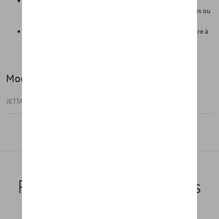
Les parois latérales (hautes) empêchent le compartiment à
bagages de se salir lorsqu'on transporte des objets humides ou
sales, comme des chaussures de randonnée boueuses, etc.
Grâce à sa légèreté, il peut être facilement retiré de la voiture à
tout moment et nettoyé avec des produits de nettoyage
classiques.
Modèle(s)
JETTA
Produits recommandés