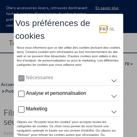
Chers accessoires-lovers, retrouvez dorénavant
En savoir plus
toute la gamme d’accessoires de votre marque
préférée sous forme de catalogue à
commander auprès de votre concessionaire.
Toggle navigation
FR
Accueil
>
Catalogue Volkswagen
>
Confort et protection
>
Protection
>
Protection de seuils de portes
> Détail
Film de protection pour le rail de
seuil, Film, transparent, 4 portes
Référence: 6R4071310 908