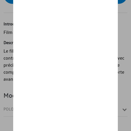
Introduction
Film de protection pour le rail de seuil
Description
Le film transparent protège les seuils de votre véhicule
contre les rayures. Le film protecteur de seuil découpé avec
précision se colle simplement en place. Chaque ensemble
comprend quatre morceaux de film pour les seuils de porte
avant et arrière.
Modèle(s)
POLO