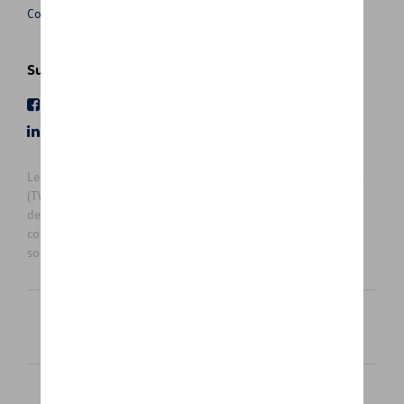
Conditions de vente
Suivez nous
Facebook
Youtube
LinkedIn
Instagram
Les prix affichés sur le présent site sont des prix recommandés
(TVAc), hors éventuels frais de montage. Pour connaitre le prix
de vente actuel et les éventuels frais de montage, veuillez
contacter votre concessionnaire/agent. Les prix recommandés
sont sujets à des changements sans préavis.
Français
Nederlands
Cookie Policy