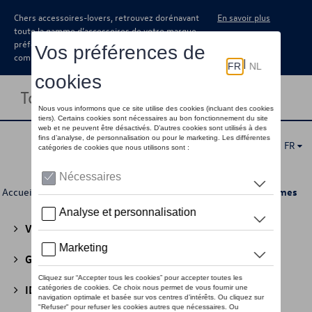
Chers accessoires-lovers, retrouvez dorénavant
En savoir plus
toute la gamme d’accessoires de votre marque
préférée sous forme de catalogue à
commander auprès de votre concessionaire.
Toggle navigation
FR
Accueil
>
Pour vous
>
Active Collection
>
Vêtements
> Femmes
Volkswagen Collection
(30)
GTI Collection
(45)
ID Collection
(22)