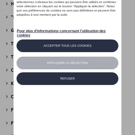
Héritage Collection
(13)
"R" Collection
(19)
Golf Collection
(24)
T-Roc Collection
(18)
Tiguan Collection
(5)
California Collection
(18)
Kids Collection
(5)
Cobi
(10)
Fire & Ice Collection
(3)
Football Collection
(5)