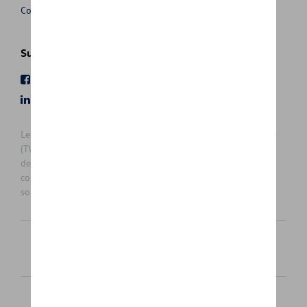
Conditions de vente
Suivez nous
Facebook
Youtube
LinkedIn
Instagram
Les prix affichés sur le présent site sont des prix recommandés
(TVAc), hors éventuels frais de montage. Pour connaitre le prix
de vente actuel et les éventuels frais de montage, veuillez
contacter votre concessionnaire/agent. Les prix recommandés
sont sujets à des changements sans préavis.
Français
Nederlands
Cookie Policy