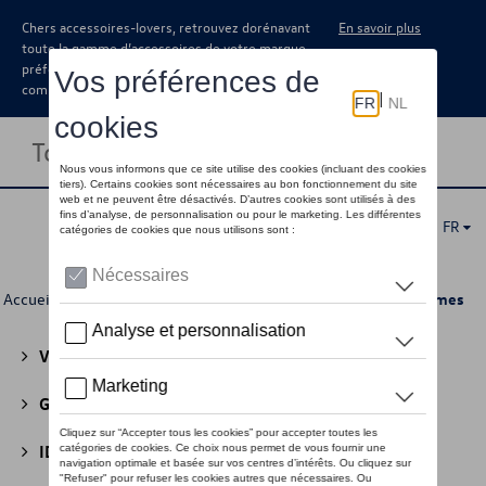
Chers accessoires-lovers, retrouvez dorénavant
En savoir plus
toute la gamme d’accessoires de votre marque
préférée sous forme de catalogue à
commander auprès de votre concessionaire.
Toggle navigation
FR
Accueil
>
Pour vous
>
Casual Collection
>
Vêtements
> Femmes
Volkswagen Collection
(30)
GTI Collection
(45)
ID Collection
(22)