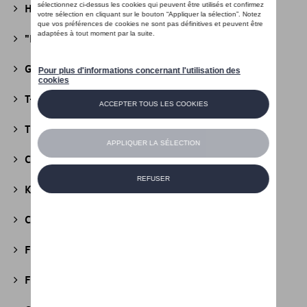
Héritage Collection
(13)
"R" Collection
(19)
Golf Collection
(24)
T-Roc Collection
(18)
Tiguan Collection
(5)
California Collection
(18)
Kids Collection
(5)
Cobi
(10)
Fire & Ice Collection
(3)
Football Collection
(5)